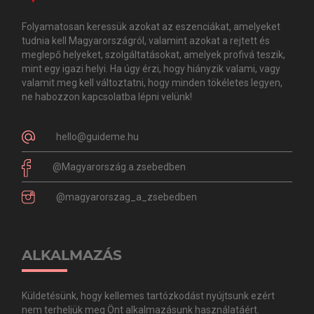
Folyamatosan keressük azokat az eszenciákat, amelyeket
tudnia kell Magyarországról, valamint azokat a rejtett és
meglepő helyeket, szolgáltatásokat, amelyek profivá teszik,
mint egy igazi helyi. Ha úgy érzi, hogy hiányzik valami, vagy
valamit meg kell változtatni, hogy minden tökéletes legyen,
ne habozzon kapcsolatba lépni velünk!
hello@guideme.hu
@Magyarország.a.zsebedben
@magyarorszag_a_zsebedben
ALKALMAZÁS
Küldetésünk, hogy kellemes tartózkodást nyújtsunk ezért
nem terheljük meg Önt alkalmazásunk használatáért.