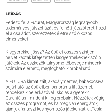
LEÍRÁS
Fedezd fel a Futurát, Magyarország legnagyobb
tudományos játszóházát és felnőtt játszóterét, hozd
el a családot, szerezzetek életre szóló közös
élményeket!
Kisgyerekkel jössz? Az épület összes szintjén
helyet kaptak kifejezetten kisgyermekeknek szóló
játékok. Az eszközök túlnyomó többsége mindenki
számára elérhető, megfogható, kipróbálható.
A FUTURA klimatizált, akadálymentes, babakocsival
bejárható, az épületben panoráma lift üzemel,
rendelkezik pelenkázóval. Iskolás a gyerek?
Garantáltan mindent ki fog próbálni. Nézzétek végig
az összes programot, és ha még van energiátok,
ajánljuk fantasztikus nyomozós játékunkat, a „Tesla