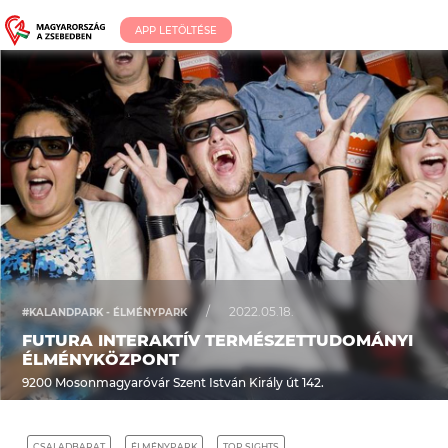
APP LETÖLTÉSE
/
2022.05.18.
#KALANDPARK - ÉLMÉNYPARK
FUTURA INTERAKTÍV TERMÉSZETTUDOMÁNYI
ÉLMÉNYKÖZPONT
9200 Mosonmagyaróvár Szent István Király út 142.
CSALADBARAT
ÉLMÉNYPARK
TOP SIGHTS