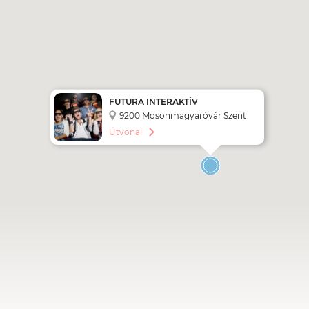
FUTURA INTERAKTÍV
TERMÉSZETTUDOMÁNYI
9200 Mosonmagyaróvár Szent
ÉLMÉNYKÖZPONT
István Király út 142.
Útvonal