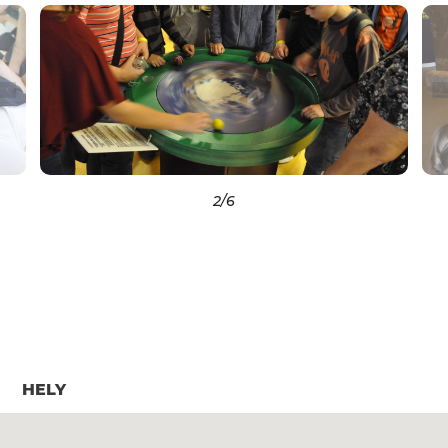
2
/6
HELY