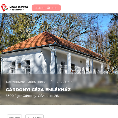
APP LETÖLTÉSE
/
2022.07.13.
#MÚZEUMOK - MŰEMLÉKEK
GÁRDONYI GÉZA EMLÉKHÁZ
3300 Eger Gárdonyi Géza utca 28.
MUZEUM
TOP SIGHTS