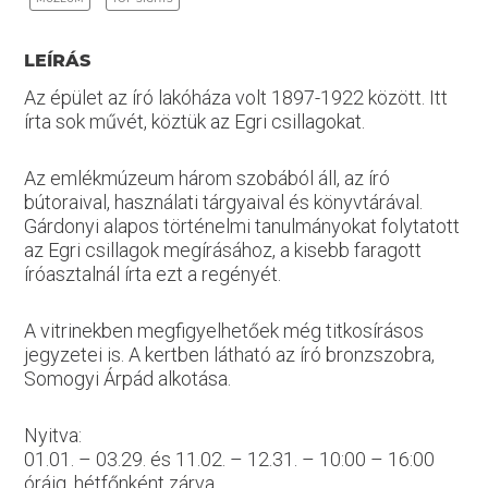
LEÍRÁS
Az épület az író lakóháza volt 1897-1922 között. Itt
írta sok művét, köztük az Egri csillagokat.
Az emlékmúzeum három szobából áll, az író
bútoraival, használati tárgyaival és könyvtárával.
Gárdonyi alapos történelmi tanulmányokat folytatott
az Egri csillagok megírásához, a kisebb faragott
íróasztalnál írta ezt a regényét.
A vitrinekben megfigyelhetőek még titkosírásos
jegyzetei is. A kertben látható az író bronzszobra,
Somogyi Árpád alkotása.
Nyitva:
01.01. – 03.29. és 11.02. – 12.31. – 10:00 – 16:00
óráig, hétfőnként zárva