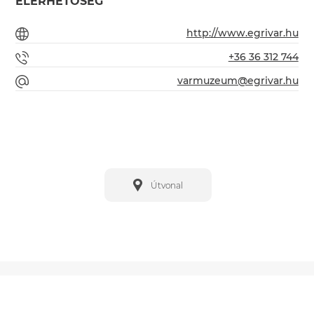
ELÉRHETŐSÉG
http://www.egrivar.hu
+36 36 312 744
varmuzeum@egrivar.hu
Útvonal