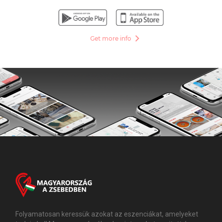
Get more info
Folyamatosan keressük azokat az eszenciákat, amelyeket