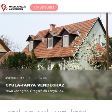
APP LETÖLTÉSE
/
2024.06.11.
#VENDÉGHÁZ
GYULA-TANYA VENDÉGHÁZ
6640 Csongrád, Öregszőlők Tanya 833.
AJÁNLÓ
FALUSI TURIZMUS
TOP SIGHTS
VENDÉGHÁZ