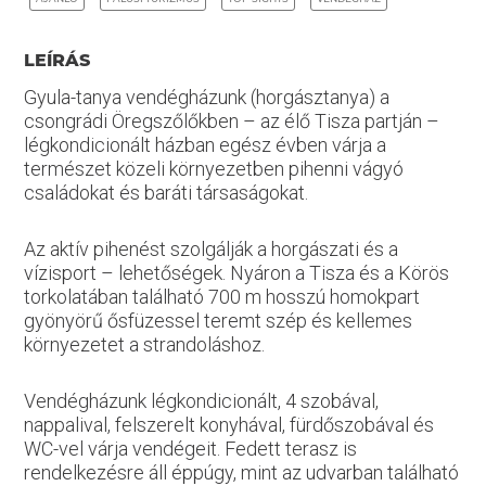
LEÍRÁS
Gyula-tanya vendégházunk (horgásztanya) a
csongrádi Öregszőlőkben – az élő Tisza partján –
légkondicionált házban egész évben várja a
természet közeli környezetben pihenni vágyó
családokat és baráti társaságokat.
Az aktív pihenést szolgálják a horgászati és a
vízisport – lehetőségek. Nyáron a Tisza és a Körös
torkolatában található 700 m hosszú homokpart
gyönyörű ősfüzessel teremt szép és kellemes
környezetet a strandoláshoz.
Vendégházunk légkondicionált, 4 szobával,
nappalival, felszerelt konyhával, fürdőszobával és
WC-vel várja vendégeit. Fedett terasz is
rendelkezésre áll éppúgy, mint az udvarban található