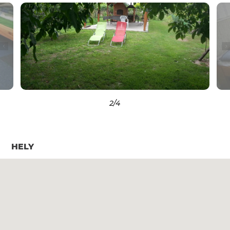
2
/4
HELY