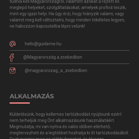
tudnia kell Magyarországról, valamint azokat a rejtett és
meglepő helyeket, szolgáltatásokat, amelyek profivá teszik,
mint egy igazi helyi. Ha úgy érzi, hogy hiányzik valami, vagy
valamit meg kell változtatni, hogy minden tökéletes legyen,
ne habozzon kapcsolatba lépni velünk!
hello@guideme.hu
@Magyarország.a.zsebedben
@magyarorszag_a_zsebedben
ALKALMAZÁS
Küldetésünk, hogy kellemes tartózkodást nyújtsunk ezért
nem terheljük meg Önt alkalmazásunk használatáért.
Megmutatja, mi van nyitva és valós időben elérhető,
megtervezheti és a legtöbbet hozhatja ki itt tartózkodásából.