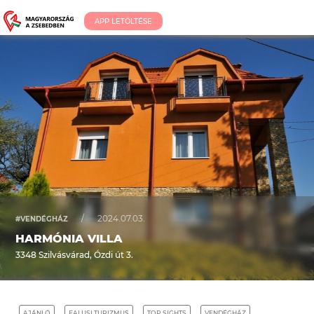
APP LETÖLTÉSE
/
2024.07.03.
#VENDÉGHÁZ
HARMÓNIA VILLA
3348 Szilvásvárad, Ózdi út 3.
AJÁNLÓ
FALUSI TURIZMUS
TOP SIGHTS
VENDÉGHÁZ