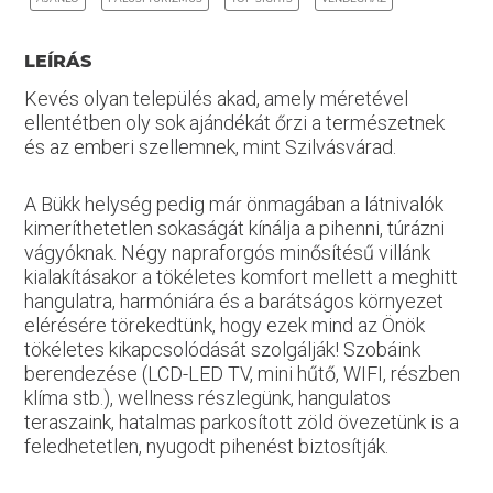
LEÍRÁS
Kevés olyan település akad, amely méretével
ellentétben oly sok ajándékát őrzi a természetnek
és az emberi szellemnek, mint Szilvásvárad.
A Bükk helység pedig már önmagában a látnivalók
kimeríthetetlen sokaságát kínálja a pihenni, túrázni
vágyóknak. Négy napraforgós minősítésű villánk
kialakításakor a tökéletes komfort mellett a meghitt
hangulatra, harmóniára és a barátságos környezet
elérésére törekedtünk, hogy ezek mind az Önök
tökéletes kikapcsolódását szolgálják! Szobáink
berendezése (LCD-LED TV, mini hűtő, WIFI, részben
klíma stb.), wellness részlegünk, hangulatos
teraszaink, hatalmas parkosított zöld övezetünk is a
feledhetetlen, nyugodt pihenést biztosítják.