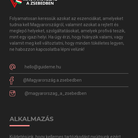
Folyamatosan keressük azokat az eszenciákat, amelyeket
tudnia kell Magyarországról, valamint azokat a rejtett és
meglepő helyeket, szolgáltatásokat, amelyek profivá teszik,
mint egy igazi helyi. Ha úgy érzi, hogy hiányzik valami, vagy
valamit meg kell változtatni, hogy minden tökéletes legyen,
ne habozzon kapcsolatba lépni velünk!
hello@guideme.hu
@Magyarország.a.zsebedben
@magyarorszag_a_zsebedben
ALKALMAZÁS
Küldetésünk, hogy kellemes tartózkodást nyújtsunk ezért