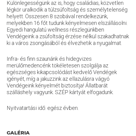
Különlegességünk az is, hogy családias, közvetlen
légkör uralkodik a túlzsúfoltság és személytelenség
helyett. Összesen 8 szobával rendelkezünk,
melyekben 16 főt tudunk kényelmesen elszállásolni.
Egyedi hangulatú wellness részlegünkben
Vendégeink a zsúfoltság érzése nélkül szakadhatnak
ki a város zsongásából és élvezhetik a nyugalmat.
Infra- és finn szaunánk és hidegvizes
merülőmedencénk tökéletesen szolgálja az
egészséges kikapcsolódást kedvelő Vendégek
igényét, míg a jakuzzink az ellazulásra vágyó
Vendégeink kényelmét biztosítja! Állatbarát
szálláshely vagyunk. SZÉP kártyát elfogadunk.
Nyitvatartási idő: egész évben.
GALÉRIA