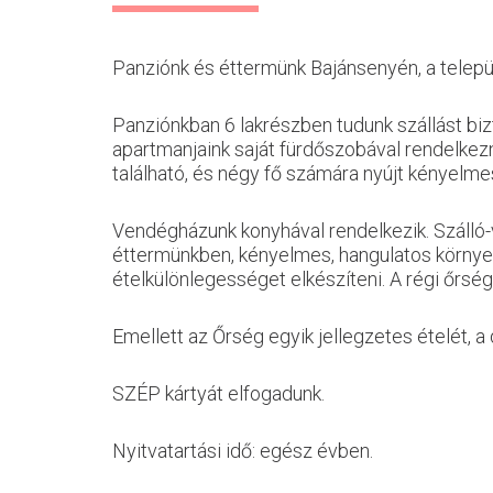
Panziónk és éttermünk Bajánsenyén, a telepü
Panziónkban 6 lakrészben tudunk szállást biz
apartmanjaink saját fürdőszobával rendelkez
található, és négy fő számára nyújt kényelmes
Vendégházunk konyhával rendelkezik. Szálló-v
éttermünkben, kényelmes, hangulatos környez
ételkülönlegességet elkészíteni. A régi őrségi
Emellett az Őrség egyik jellegzetes ételét, 
SZÉP kártyát elfogadunk.
Nyitvatartási idő: egész évben.