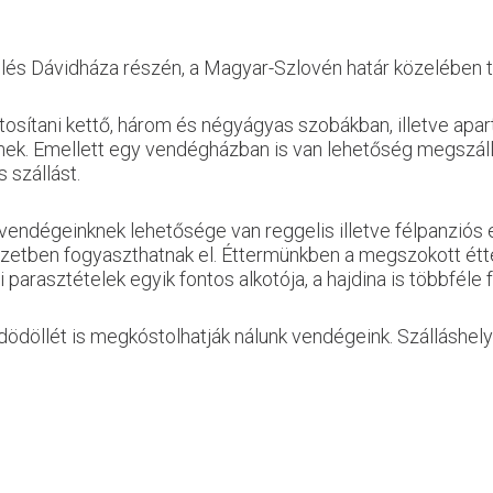
lés Dávidháza részén, a Magyar-Szlovén határ közelében ta
tosítani kettő, három és négyágyas szobákban, illetve apar
nek. Emellett egy vendégházban is van lehetőség megszáll
 szállást.
endégeinknek lehetősége van reggelis illetve félpanziós e
etben fogyaszthatnak el. Éttermünkben a megszokott étter
 parasztételek egyik fontos alkotója, a hajdina is többféle 
a dödöllét is megkóstolhatják nálunk vendégeink. Szálláshe