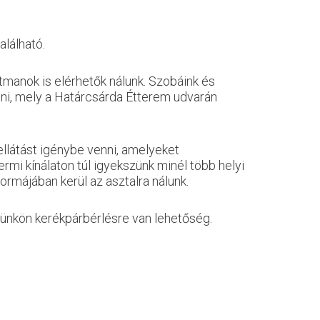
lálható.
tmanok is elérhetők nálunk. Szobáink és
ni, mely a Határcsárda Étterem udvarán
llátást igénybe venni, amelyeket
mi kínálaton túl igyekszünk minél több helyi
formájában kerül az asztalra nálunk.
lyünkön kerékpárbérlésre van lehetőség.