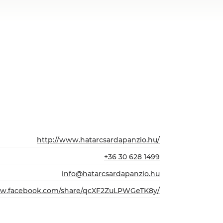
http://www.hatarcsardapanzio.hu/
+36 30 628 1499
info@hatarcsardapanzio.hu
ww.facebook.com/share/qcXF2ZuLPWGeTK8y/