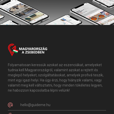
Folyamatosan keressük azokat az eszenciákat, amelyeket
tudnia kell Magyarországról, valamint azokat a rejtett és
meglepő helyeket, szolgáltatásokat, amelyek profivá teszik,
mint egy igazi helyi. Ha úgy érzi, hogy hiányzik valami, vagy
valamit meg kell változtatni, hogy minden tökéletes legyen,
ne habozzon kapcsolatba lépni velünk!
hello@guideme.hu