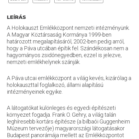
LEÍRÁS
A Holokauszt Emlékközpont nemzeti intézményünk.
A Magyar Köztársaság Kormánya 1999-ben
határozott megalapításáról, 2002-ben pedig arról,
hogy a Páva utcában építik fel. Szándékosan nem a
hagyományos zsidónegyedben, ezzel is jelezve,
nemzeti emlékhelynek szánják.
A Páva utcai emlékközpont a világ kevés, kizárólag a
holokauszttal foglalkozó, állami alapítású
intézményeinek egyike.
A látogatókat különleges és egyedi építészeti
környezet fogadja. Frank O. Gehry, a világ talán
leghíresebb kortárs építésze (a bilbaói Guggenheim
Múzeum tervezője) magyarországi látogatásakor
Budapest panorámája mellett az Emlékközpontot