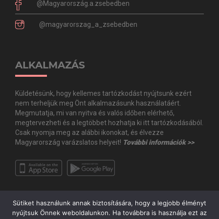
@Magyarország.a.zsebedben
@magyarorszag_a_zsebedben
ALKALMAZÁS
Küldetésünk, hogy kellemes tartózkodást nyújtsunk ezért
nem terheljük meg Önt alkalmazásunk használatáért.
Megmutatja, mi van nyitva és valós időben elérhető,
megtervezheti és a legtöbbet hozhatja ki itt tartózkodásából.
Csak nyomja meg az alábbi ikonokat, és élvezze
Magyarország varázslatos helyeit!
További információk >>
Sütiket használunk annak biztosítására, hogy a legjobb élményt
nyújtsuk Önnek weboldalunkon. Ha továbbra is használja ezt az