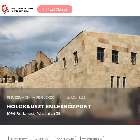
APP LETÖLTÉSE
/
2020.11.23.
#MÚZEUMOK - MŰEMLÉKEK
HOLOKAUSZT EMLÉKKÖZPONT
1094 Budapest, Páva utca 39.
BUDAPEST
MUZEUM
TOP SIGHTS
TORTENELEM