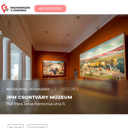
APP LETÖLTÉSE
/
2022.08.11.
#MÚZEUMOK - MŰEMLÉKEK
JPM CSONTVÁRY MÚZEUM
7621 Pécs Janus Pannonius utca 11.
MUZEUM
TOP SIGHTS