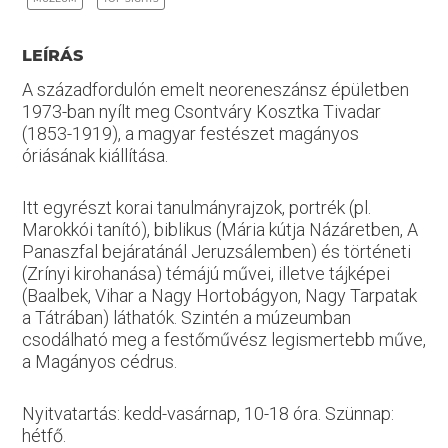
LEÍRÁS
A századfordulón emelt neoreneszánsz épületben
1973-ban nyílt meg Csontváry Kosztka Tivadar
(1853-1919), a magyar festészet magányos
óriásának kiállítása.
Itt egyrészt korai tanulmányrajzok, portrék (pl.
Marokkói tanító), biblikus (Mária kútja Názáretben, A
Panaszfal bejáratánál Jeruzsálemben) és történeti
(Zrínyi kirohanása) témájú művei, illetve tájképei
(Baalbek, Vihar a Nagy Hortobágyon, Nagy Tarpatak
a Tátrában) láthatók. Szintén a múzeumban
csodálható meg a festőművész legismertebb műve,
a Magányos cédrus.
Nyitvatartás: kedd-vasárnap, 10-18 óra. Szünnap:
hétfő.