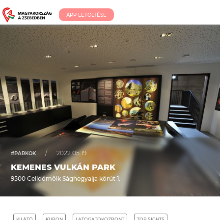
APP LETÖLTÉSE
/
2022.05.19.
#PARKOK
KEMENES VULKÁN PARK
9500 Celldömölk Sághegyalja körút 1.
KILÁTÓ
KUPON
LATOGATOKOZPONT
TOP SIGHTS