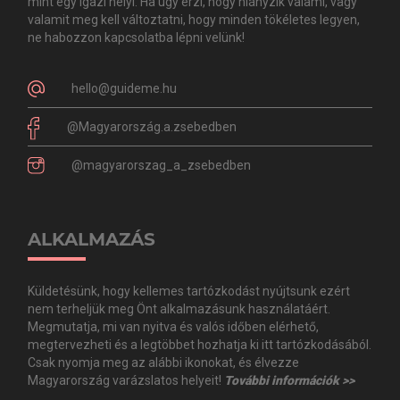
mint egy igazi helyi. Ha úgy érzi, hogy hiányzik valami, vagy
valamit meg kell változtatni, hogy minden tökéletes legyen,
ne habozzon kapcsolatba lépni velünk!
hello@guideme.hu
@Magyarország.a.zsebedben
@magyarorszag_a_zsebedben
ALKALMAZÁS
Küldetésünk, hogy kellemes tartózkodást nyújtsunk ezért
nem terheljük meg Önt alkalmazásunk használatáért.
Megmutatja, mi van nyitva és valós időben elérhető,
megtervezheti és a legtöbbet hozhatja ki itt tartózkodásából.
Csak nyomja meg az alábbi ikonokat, és élvezze
Magyarország varázslatos helyeit!
További információk >>