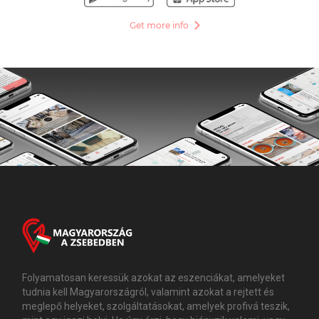
Get more info
Folyamatosan keressük azokat az eszenciákat, amelyeket
tudnia kell Magyarországról, valamint azokat a rejtett és
meglepő helyeket, szolgáltatásokat, amelyek profivá teszik,