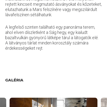
rejtett kincseit megmutató ásványokat és kőzeteket,
elutazhatunk a Mars felszínére vagy megszilárdult
lávafelszínen sétálhatunk.
A legfelső szinten található egy panoráma terem,
ahol elven díszletként a Ság hegy, egy kialudt
bazaltvulkán gyönyörű látképe tárul a látogatók elé.
A látványos tárlat minden korosztály számára
érdekességeket rejt.
GALÉRIA