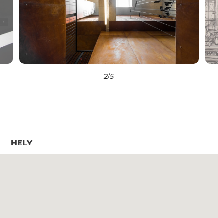
2
/5
HELY