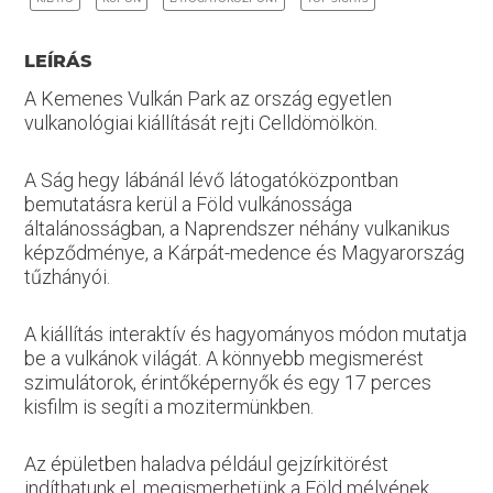
LEÍRÁS
A Kemenes Vulkán Park az ország egyetlen
vulkanológiai kiállítását rejti Celldömölkön.
A Ság hegy lábánál lévő látogatóközpontban
bemutatásra kerül a Föld vulkánossága
általánosságban, a Naprendszer néhány vulkanikus
képződménye, a Kárpát-medence és Magyarország
tűzhányói.
A kiállítás interaktív és hagyományos módon mutatja
be a vulkánok világát. A könnyebb megismerést
szimulátorok, érintőképernyők és egy 17 perces
kisfilm is segíti a mozitermünkben.
Az épületben haladva például gejzírkitörést
indíthatunk el, megismerhetünk a Föld mélyének