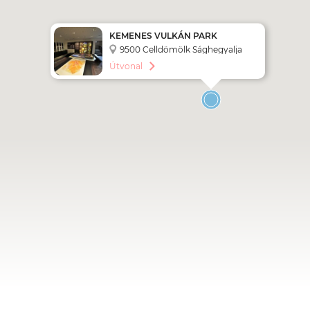
KEMENES VULKÁN PARK
9500 Celldömölk Sághegyalja
körút 1.
Útvonal