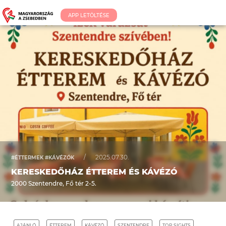
APP LETÖLTÉSE
/
2025.07.30.
#ÉTTERMEK #KÁVÉZÓK
KERESKEDŐHÁZ ÉTTEREM ÉS KÁVÉZÓ
2000 Szentendre, Fő tér 2-5.
AJÁNLÓ
ÉTTEREM
KÁVÉZÓ
SZENTENDRE
TOP SIGHTS