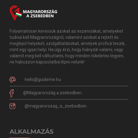
Folyamatosan keressük azokat az eszenciákat, amelyeket
tudnia kell Magyarországról, valamint azokat a rejtett és
meglepő helyeket, szolgáltatásokat, amelyek profivá teszik,
mint egy igazi helyi. Ha úgy érzi, hogy hiányzik valami, vagy
valamit meg kell változtatni, hogy minden tökéletes legyen,
ne habozzon kapcsolatba lépni velünk!
hello@guideme.hu
@Magyarország.a.zsebedben
@magyarorszag_a_zsebedben
ALKALMAZÁS