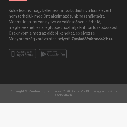
Küldetésünk, hogy kellemes tartózkodást nyújtsunk ezért
nem terheljük meg Önt alkalmazásunk használatáért.
Megmutatja, mi van nyitva és valós időben elérhető,
megtervezheti és a legtöbbet hozhatja ki itt tartózkodásából.
Csak nyomja meg az alábbi ikonokat, és élvezze
Magyarország varázslatos helyeit!
További információk >>
Copyright © Minden jog fenntartva. 2020 Guide.Me Kft. | Magyarország a
zsebedben