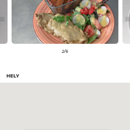
2
/6
HELY