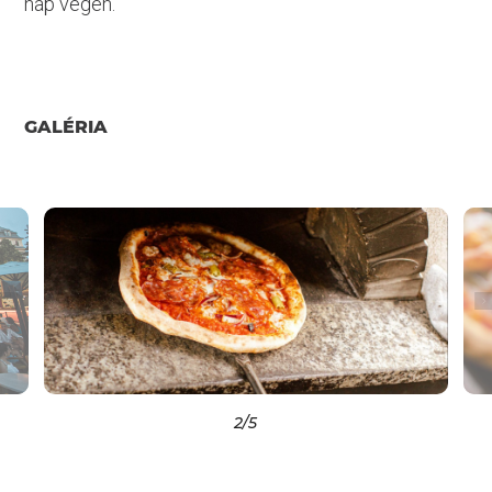
nap végén.
GALÉRIA
2
/5