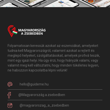
Folyamatosan keressük azokat az eszenciákat, amelyeket
tudnia kell Magyarországról, valamint azokat a rejtett és
meglepő helyeket, szolgáltatásokat, amelyek profivá teszik,
mint egy igazi helyi. Ha úgy érzi, hogy hiányzik valami, vagy
valamit meg kell változtatni, hogy minden tökéletes legyen,
ne habozzon kapcsolatba lépni velünk!
hello@guideme.hu
@Magyarország.a.zsebedben
@magyarorszag_a_zsebedben