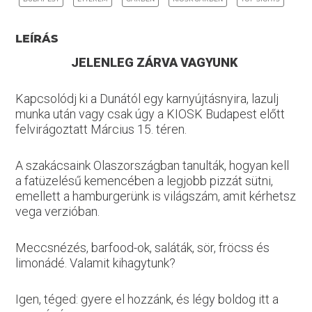
LEÍRÁS
JELENLEG ZÁRVA VAGYUNK
Kapcsolódj ki a Dunától egy karnyújtásnyira, lazulj
munka után vagy csak úgy a KIOSK Budapest előtt
felvirágoztatt Március 15. téren.
A szakácsaink Olaszországban tanulták, hogyan kell
a fatüzelésű kemencében a legjobb pizzát sütni,
emellett a hamburgerünk is világszám, amit kérhetsz
vega verzióban.
Meccsnézés, barfood-ok, saláták, sör, fröcss és
limonádé. Valamit kihagytunk?
Igen, téged: gyere el hozzánk, és légy boldog itt a