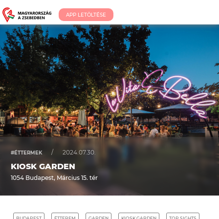
APP LETÖLTÉSE
/
2024.07.30.
#ÉTTERMEK
KIOSK GARDEN
1054 Budapest, Március 15. tér
BUDAPEST
ÉTTEREM
GARDEN
KIOSK GARDEN
TOP SIGHTS