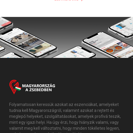
Folyamatosan keressük azokat az eszenciákat, amelyeket
tudnia kell Magyarországról, valamint azokat a rejtett és
meglepő helyeket, szolgáltatásokat, amelyek profivá teszik,
mint egy igazi helyi. Ha úgy érzi, hogy hiányzik valami, vagy
valamit meg kell változtatni, hogy minden tökéletes legyen,