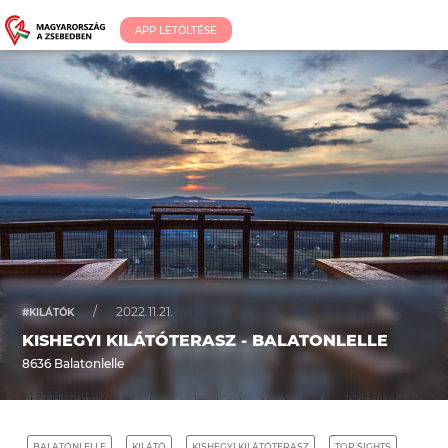
APP LETÖLTÉSE
/
2022.11.21.
#KILÁTÓK
KISHEGYI KILÁTÓTERASZ - BALATONLELLE
8636 Balatonlelle
BALATONLELLE
KILÁTÓ
KISHEGYI KILÁTÓTERASZ
TOP SIGHTS