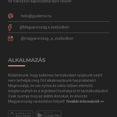
ne habozzon kapcsolatba lépni velünk!
hello@guideme.hu
@Magyarország.a.zsebedben
@magyarorszag_a_zsebedben
ALKALMAZÁS
Küldetésünk, hogy kellemes tartózkodást nyújtsunk ezért
nem terheljük meg Önt alkalmazásunk használatáért.
Megmutatja, mi van nyitva és valós időben elérhető,
megtervezheti és a legtöbbet hozhatja ki itt tartózkodásából.
Csak nyomja meg az alábbi ikonokat, és élvezze
Magyarország varázslatos helyeit!
További információk >>