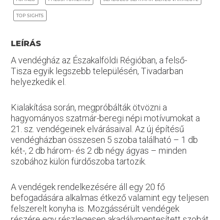
TOP SIGHTS
LEÍRÁS
A vendégház az Északalföldi Régióban, a felső-
Tisza egyik legszebb településén, Tivadarban
helyezkedik el.
Kialakítása során, megpróbálták ötvözni a
hagyományos szatmár-beregi népi motívumokat a
21. sz. vendégeinek elvárásaival. Az új építésű
vendégházban összesen 5 szoba található – 1 db
két-, 2 db három- és 2 db négy ágyas – minden
szobához külön fürdőszoba tartozik.
A vendégek rendelkezésére áll egy 20 fő
befogadására alkalmas étkező valamint egy teljesen
felszerelt konyha is. Mozgássérült vendégek
részére egy részlegesen akadálymentesített szobát