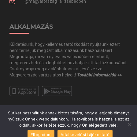
@magyarorszag_a_zsebedben
ALKALMAZÁS
Küldetésünk, hogy kellemes tartózkodást nyújtsunk ezért
nem terheljük meg Önt alkalmazásunk használatáért.
Megmutatja, mi van nyitva és valós időben elérhető,
megtervezheti és a legtöbbet hozhatja ki itt tartózkodásából.
Csak nyomja meg az alábbi ikonokat, és élvezze
Magyarország varázslatos helyeit!
További információk >>
Sütiket használunk annak biztosítására, hogy a legjobb élményt
nyújtsuk Önnek weboldalunkon. Ha továbbra is használja ezt az
oldalt, akkor feltételezzük, hogy Ön elégedett vele.
Copyright © Minden jog fenntartva. 2020 Guide.Me Kft. | Magyarország a
Elfogadom
Adatkezelési tájékoztató
zsebedben