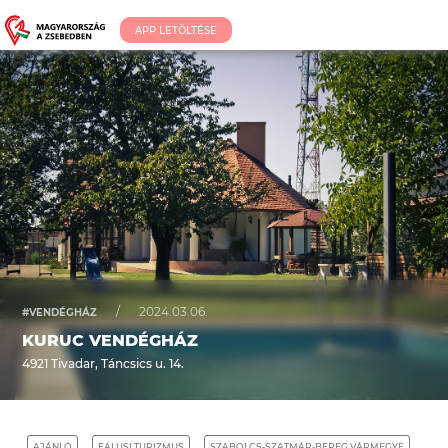
APP LETÖLTÉSE
/
2024.03.06.
#VENDÉGHÁZ
KURUC VENDÉGHÁZ
4921 Tivadar, Táncsics u. 14.
AJÁNLÓ
FALUSI TURIZMUS
SZABOLCS-SZATMÁR-BEREG VÁRMEGYE