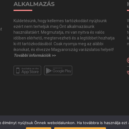
ALKALMAZÁS
Küldetésünk, hogy kellemes tartózkodást nyújtsunk
W
ezért nem terheljük meg Önt alkalmazásunk
k
at
használatáért. Megmutatja, mi van nyitva és valós
t
időben elérhető, megtervezheti és a legtöbbet hozhatja
l
,
ki itt tartózkodásából. Csak nyomja meg az alábbi
m
,
ikonokat, és élvezze Magyarország varázslatos helyeit!
További információk >>
b élményt nyújtsuk Önnek weboldalunkon. Ha továbbra is használja ezt a