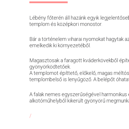
Lébény főterén áll hazánk egyik legjelentős
templom és középkori monostor.
Bár a történelem viharai nyomokat hagytak az
emelkedik ki környezetéből.
Magasztosak a faragott kváderkövekből építet
gyönyörködtetőek.
A templomot építtető, előkelő, magas méltó
templombelső is lenyűgöző. A belépőt óhatatl
A falak nemes egyszerűségével harmonikus eg
alkotóműhelyből kikerült gyönyörű megmunkálá
/