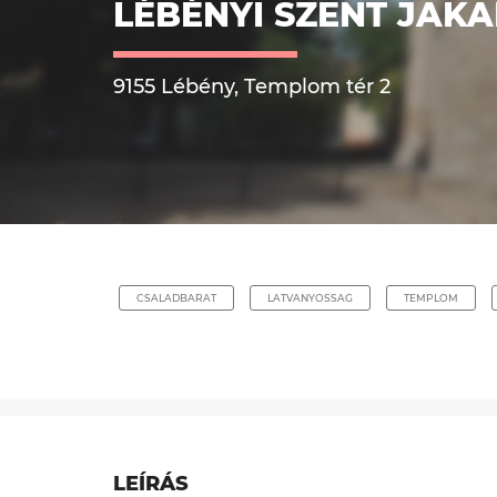
LÉBÉNYI SZENT JAK
9155 Lébény, Templom tér 2
CSALADBARAT
LATVANYOSSAG
TEMPLOM
LEÍRÁS