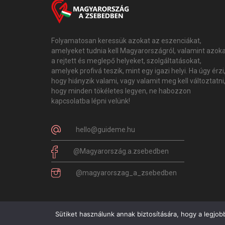
Folyamatosan keressük azokat az eszenciákat,
amelyeket tudnia kell Magyarországról, valamint azok
a rejtett és meglepő helyeket, szolgáltatásokat,
amelyek profivá teszik, mint egy igazi helyi. Ha úgy érzi
hogy hiányzik valami, vagy valamit meg kell változtatni
hogy minden tökéletes legyen, ne habozzon
kapcsolatba lépni velünk!
hello@guideme.hu
@Magyarország.a.zsebedben
@magyarorszag_a_zsebedben
Sütiket használunk annak biztosítására, hogy a legjob