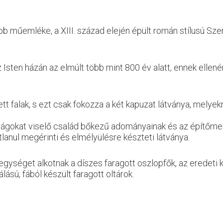
ebb műemléke, a XIII. század elején épült román stílusú S
 Isten házán az elmúlt több mint 800 év alatt, ennek elle
t falak, s ezt csak fokozza a két kapuzat látványa, melye
ságokat viselő család bőkezű adományainak és az építőme
anul megérinti és elmélyülésre készteti látványa.
ységet alkotnak a díszes faragott oszlopfők, az eredeti k
sú, fából készült faragott oltárok.