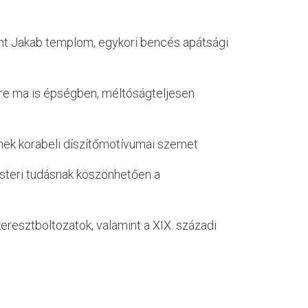
zent Jakab templom, egykori bencés apátsági
nére ma is épségben, méltóságteljesen
knek korabeli díszítőmotívumai szemet
steri tudásnak köszönhetően a
eresztboltozatok, valamint a XIX. századi