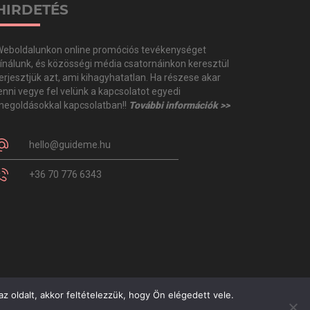
HIRDETÉS
eboldalunkon online promóciós tevékenységet
ínálunk, és közösségi média csatornáinkon keresztül
erjesztjük azt, ami kihagyhatatlan. Ha részese akar
enni vegye fel velünk a kapcsolatot egyedi
egoldásokkal kapcsolatban!!
További információk >>
hello@guideme.hu
+36 70 776 6343
z oldalt, akkor feltételezzük, hogy Ön elégedett vele.