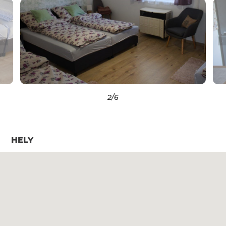
2
/6
HELY