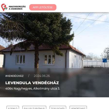
APP LETÖLTÉSE
/
2024.06.26.
#VENDÉGHÁZ
LEVENDULA VENDÉGHÁZ
4064 Nagyhegyes, Alkotmány utca 3.
AJÁNLÓ
FALUSI TURIZMUS
TOP SIGHTS
VENDÉGHÁZ