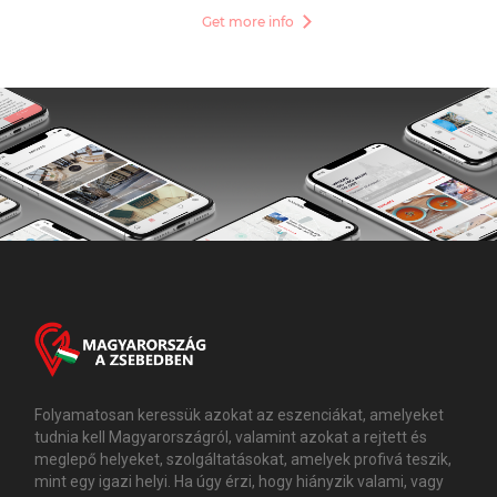
Get more info
Folyamatosan keressük azokat az eszenciákat, amelyeket
tudnia kell Magyarországról, valamint azokat a rejtett és
meglepő helyeket, szolgáltatásokat, amelyek profivá teszik,
mint egy igazi helyi. Ha úgy érzi, hogy hiányzik valami, vagy