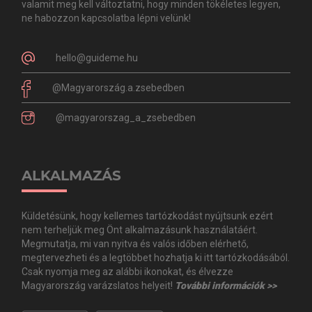
valamit meg kell változtatni, hogy minden tökéletes legyen,
ne habozzon kapcsolatba lépni velünk!
hello@guideme.hu
@Magyarország.a.zsebedben
@magyarorszag_a_zsebedben
ALKALMAZÁS
Küldetésünk, hogy kellemes tartózkodást nyújtsunk ezért
nem terheljük meg Önt alkalmazásunk használatáért.
Megmutatja, mi van nyitva és valós időben elérhető,
megtervezheti és a legtöbbet hozhatja ki itt tartózkodásából.
Csak nyomja meg az alábbi ikonokat, és élvezze
Magyarország varázslatos helyeit!
További információk >>