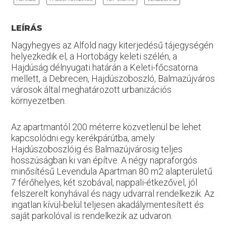
LEÍRÁS
Nagyhegyes az Alföld nagy kiterjedésű tájegységén
helyezkedik el, a Hortobágy keleti szélén, a
Hajdúság délnyugati határán a Keleti-főcsatorna
mellett, a Debrecen, Hajdúszoboszló, Balmazújváros
városok által meghatározott urbanizációs
környezetben.
Az apartmantól 200 méterre közvetlenül be lehet
kapcsolódni egy kerékpárútba, amely
Hajdúszoboszlóig és Balmazújvárosig teljes
hosszúságban ki van építve. A négy napraforgós
minősítésű Levendula Apartman 80 m2 alapterületű
7 férőhelyes, két szobával, nappali-étkezővel, jól
felszerelt konyhával és nagy udvarral rendelkezik. Az
ingatlan kívül-belül teljesen akadálymentesített és
saját parkolóval is rendelkezik az udvaron.