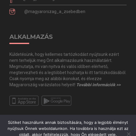
@magyarorszag_a_zsebedben
ALKALMAZÁS
Küldetésünk, hogy kellemes tartózkodást nyújtsunk ezért
nem terheljük meg Önt alkalmazásunk használatáért.
Megmutatja, mi van nyitva és valós időben elérhető,
megtervezheti és a legtöbbet hozhatja ki itt tartózkodásából.
Csak nyomja meg az alábbi ikonokat, és élvezze
Magyarország varázslatos helyeit!
További információk >>
Sütiket használunk annak biztosítására, hogy a legjobb élményt
nyújtsuk Önnek weboldalunkon. Ha továbbra is használja ezt az
oldalt, akkor feltételezzük, hogy Ön elégedett vele.