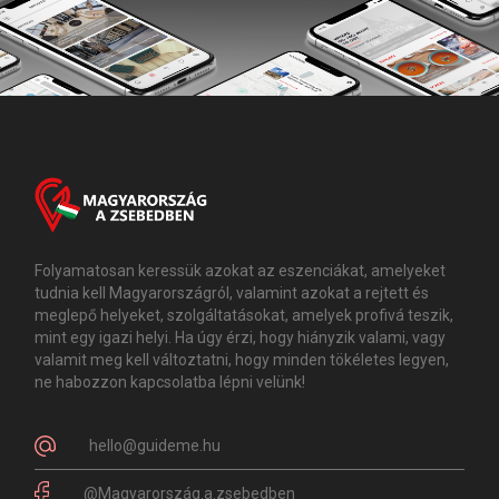
Folyamatosan keressük azokat az eszenciákat, amelyeket
tudnia kell Magyarországról, valamint azokat a rejtett és
meglepő helyeket, szolgáltatásokat, amelyek profivá teszik,
mint egy igazi helyi. Ha úgy érzi, hogy hiányzik valami, vagy
valamit meg kell változtatni, hogy minden tökéletes legyen,
ne habozzon kapcsolatba lépni velünk!
hello@guideme.hu
@Magyarország.a.zsebedben