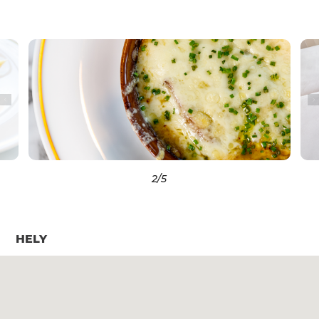
2
/5
HELY