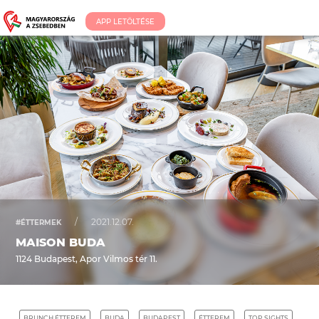
APP LETÖLTÉSE
/
2021.12.07.
#ÉTTERMEK
MAISON BUDA
1124 Budapest, Apor Vilmos tér 11.
BRUNCH ÉTTEREM
BUDA
BUDAPEST
ÉTTEREM
TOP SIGHTS