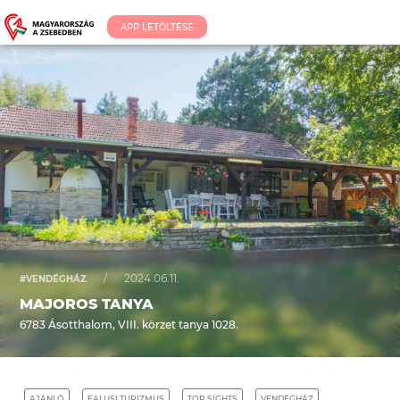
APP LETÖLTÉSE
/
2024.06.11.
#VENDÉGHÁZ
MAJOROS TANYA
6783 Ásotthalom, VIII. körzet tanya 1028.
AJÁNLÓ
FALUSI TURIZMUS
TOP SIGHTS
VENDÉGHÁZ