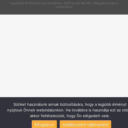
Copyright © Minden jog fenntartva. 2020 Guide.Me Kft. | Magyarország a
zsebedben
Sütiket használunk annak biztosítására, hogy a legjobb élményt
nyújtsuk Önnek weboldalunkon. Ha továbbra is használja ezt az olda
akkor feltételezzük, hogy Ön elégedett vele.
Elfogadom
Adatkezelési tájékoztató