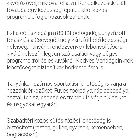
kávéfőzővel, mikroval ellátva. Rendelkezésükre áll
továbbá egy közösségi épület, ahol közös
programok, foglalkozások zajlanak.
Ezt a célt szolgálja a 80 főt befogadó, ponyvázott
terasz és a Csevegő, mely zárt, fűthető közösségi
helyiség. Tanyánk rendezvények lebonyolítására
kiváló helyszín, legyen szó családi vagy céges
programokról és esküvőkről. Kedves Vendégeinknek
lehetőséget biztosítunk borkóstolásra is.
Tanyánkon számos sportolási lehetőség is várja a
hozzánk érkezőket. Füves focipálya, röplabdapálya,
asztali tenisz, csocsó és trambulin várja a kicsiket
és nagyokat egyaránt.
Szabadtéri közös sütés-főzési lehetőség is
biztosított (roston, grillen, nyárson, kemencében,
bográcsban).