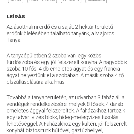
LEÍRÁS
Az ásotthalmi erdő és a saját, 2 hektár területű
erdőnk ölelésében található tanyánk, a Majoros
Tanya.
A tanyaépületben 2 szoba van, egy közös
fürdőszoba és egy jól felszerelt konyha. A nagyobbik
szoba 10 fős. 4 db emeletes ágyat és egy francia
ágyat helyeztünk el a szobában. A másik szoba 4 fő
elszállásolására alkalmas.
Továbbá a tanya területén, az udvarban 3 faház áll a
vendégek rendelkezésére, melyek 8 fősek, 4 darab
emeletes ággyal felszereltek. A faházakhoz tartozik
egy udvari vizes blokk, hideg-melegvizes tusolási
lehetőséggel. A Faházakhoz egy kültéri, jól felszerelt
konyhát biztosítunk hűtővel, gáztűzhellyel,