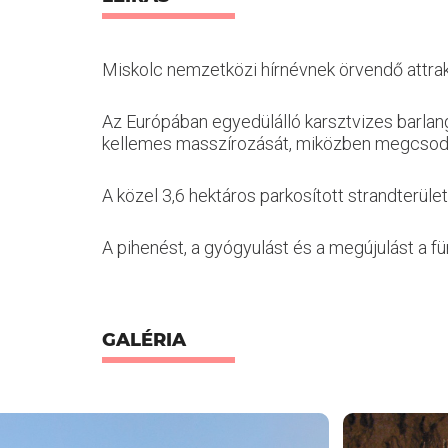
Miskolc nemzetközi hírnévnek örvendő attrakc
Az Európában egyedülálló karsztvizes barlang
kellemes masszírozását, miközben megcsodá
A közel 3,6 hektáros parkosított strandterü
A pihenést, a gyógyulást és a megújulást a f
GALÉRIA