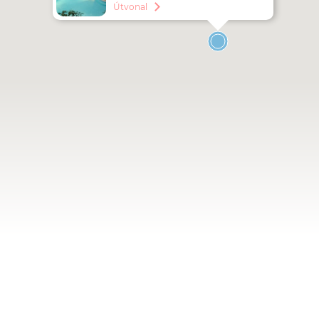
sétány 1.
Útvonal