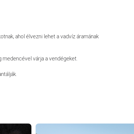
otnak, ahol élvezni lehet a vadvíz áramának
ag medencével várja a vendégeket.
ntálják.