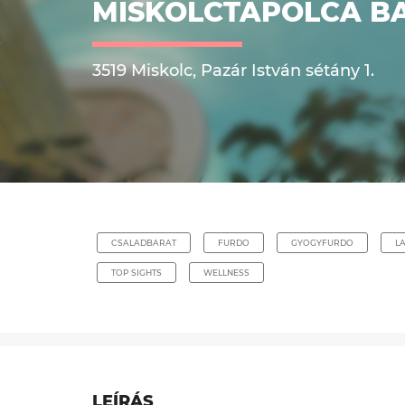
MISKOLCTAPOLCA BA
3519 Miskolc, Pazár István sétány 1.
CSALADBARAT
FURDO
GYOGYFURDO
L
TOP SIGHTS
WELLNESS
LEÍRÁS