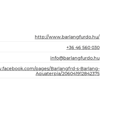
http://www.barlangfurdo.hu/
+36 46 560 030
info@barlangfurdo.hu
w.facebook.com/pages/Barlangfrd-s-Barlang-
Aquaterpia/206041912842375