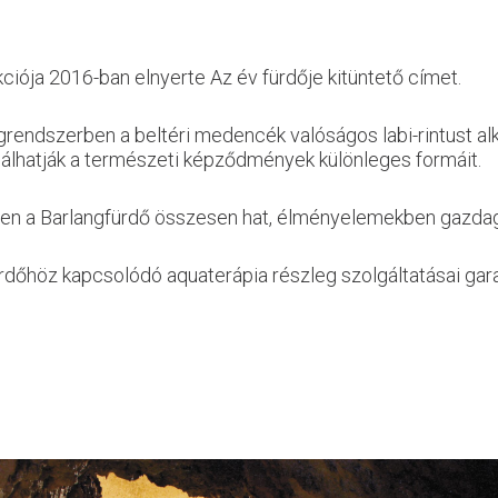
iója 2016-ban elnyerte Az év fürdője kitüntető címet.
rendszerben a beltéri medencék valóságos labi-rintust alk
lhatják a természeti képződmények különleges formáit.
leten a Barlangfürdő összesen hat, élményelemekben gazd
ürdőhöz kapcsolódó aquaterápia részleg szolgáltatásai gara