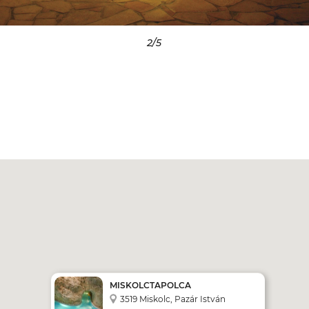
3
/5
MISKOLCTAPOLCA
BARLANGFÜRDŐ ÉS
3519 Miskolc, Pazár István
AQUATERÁPIA****