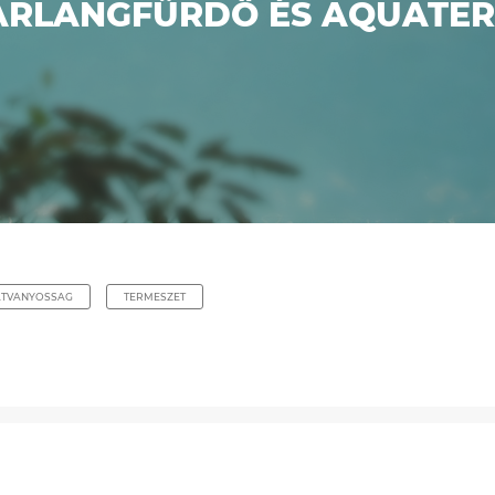
RLANGFÜRDŐ ÉS AQUATERÁ
ATVANYOSSAG
TERMESZET