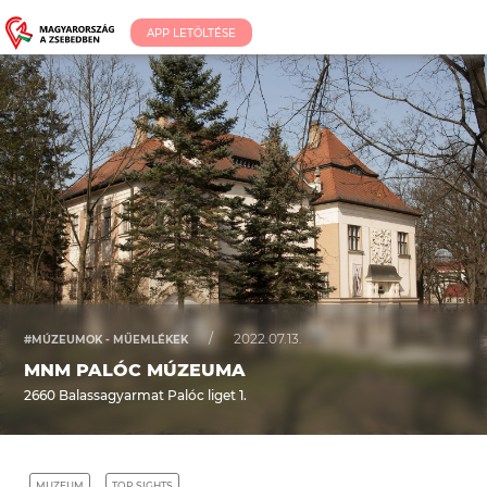
APP LETÖLTÉSE
/
2022.07.13.
#MÚZEUMOK - MŰEMLÉKEK
MNM PALÓC MÚZEUMA
2660 Balassagyarmat Palóc liget 1.
MUZEUM
TOP SIGHTS