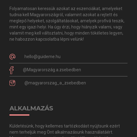
Folyamatosan keressük azokat az eszenciákat, amelyeket
tudnia kell Magyarországról, valamint azokat a rejtett és
meglepő helyeket, szolgáltatásokat, amelyek profivá teszik,
mint egy igazi helyi. Ha úgy érzi, hogy hiányzik valami, vagy
valamit meg kell változtatni, hogy minden tökéletes legyen,
ne habozzon kapcsolatba lépni velünk!
hello@guideme.hu
@Magyarország.a.zsebedben
@magyarorszag_a_zsebedben
ALKALMAZÁS
Küldetésünk, hogy kellemes tartózkodást nyújtsunk ezért
nem terheljük meg Önt alkalmazásunk használatáért.