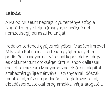
LEÍRÁS
A Palóc Múzeum néprajzi gyűjteménye átfogja
Nógrád megye teljes (magyar,szlovák,német
nemzetiségi) paraszti kultúráját.
Irodalomtörténeti gyűjteményében Madách Imrével,
Mikszáth Kálmánnal, történeti gyűjteményében
pedig Balassagyarmat várossal kapcsolatos tárgyi
és dokumentum örökséget őrzi. Állandó kiállításai
mellett a múzeum Magyarország elsőként alapított
szabadtéri gyűjteményével, látványtárral, időszaki
tárlatokkal, múzeumpedagógiai foglalkozásokkal,
előadássorozatokkal, programokkal várja látogatóit.