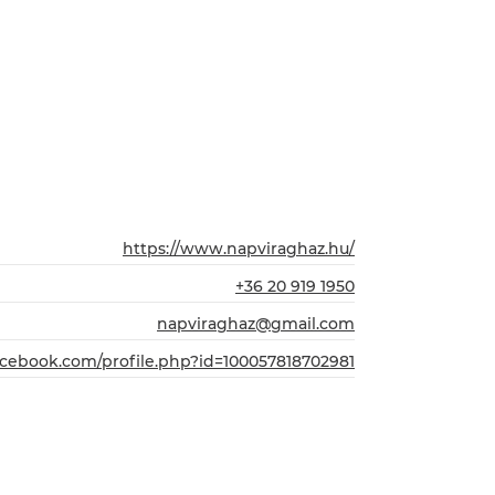
https://www.napviraghaz.hu/
+36 20 919 1950
napviraghaz@gmail.com
acebook.com/profile.php?id=100057818702981