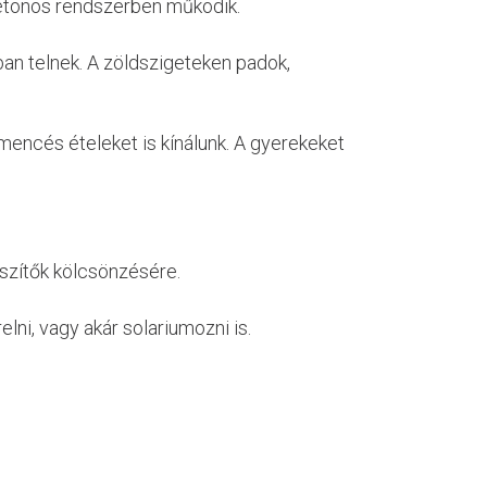
zsetonos rendszerben működik.
ban telnek. A zöldszigeteken padok,
emencés ételeket is kínálunk. A gyerekeket
szítők kölcsönzésére.
ni, vagy akár solariumozni is.