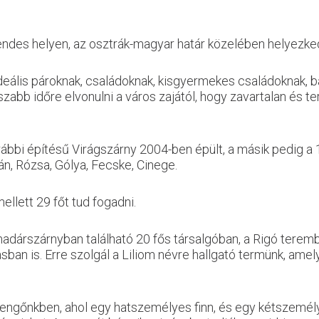
endes helyen, az osztrák-magyar határ közelében helyezked
ális pároknak, családoknak, kisgyermekes családoknak, bará
szabb időre elvonulni a város zajától, hogy zavartalan és
orábbi építésű Virágszárny 2004-ben épült, a másik pedig a
án, Rózsa, Gólya, Fecske, Cinege.
llett 29 főt tud fogadni.
 madárszárnyban található 20 fős társalgóban, a Rigó tere
sban is. Erre szolgál a Liliom névre hallgató termünk, amel
kerengőnkben, ahol egy hatszemélyes finn, és egy kétszemél