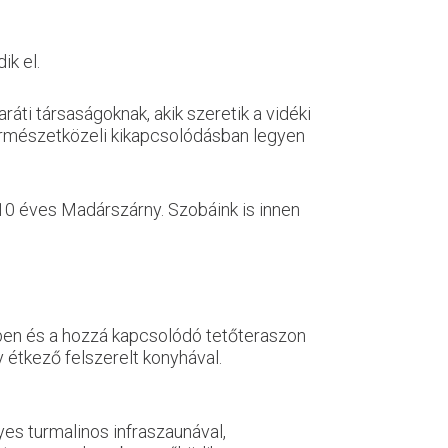
ik el.
ti társaságoknak, akik szeretik a vidéki
 természetközeli kikapcsolódásban legyen
 10 éves Madárszárny. Szobáink is innen
mben és a hozzá kapcsolódó tetőteraszon
y étkező felszerelt konyhával.
yes turmalinos infraszaunával,