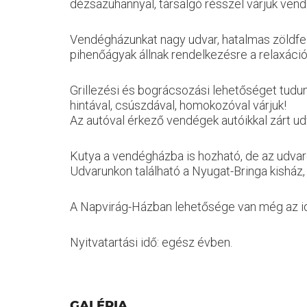
dézsazuhannyal, társalgó résszel várjuk ven
Vendégházunkat nagy udvar, hatalmas zöldfelü
pihenőágyak állnak rendelkezésre a relaxáci
Grillezési és bográcsozási lehetőséget tudunk
hintával, csúszdával, homokozóval várjuk!
Az autóval érkező vendégek autóikkal zárt ud
Kutya a vendégházba is hozható, de az udvaro
Udvarunkon található a Nyugat-Bringa kisház
A Napvirág-Házban lehetősége van még az ideé
Nyitvatartási idő: egész évben.
GALÉRIA