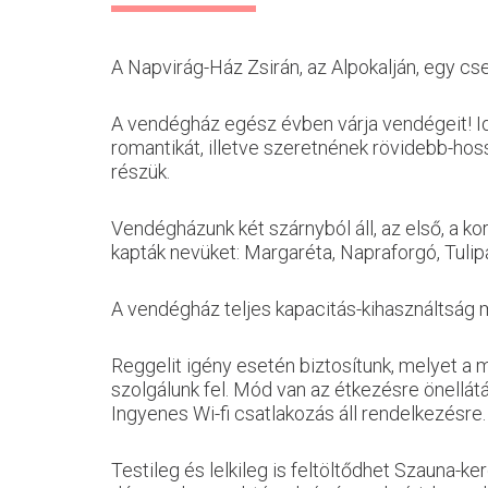
A Napvirág-Ház Zsirán, az Alpokalján, egy cs
A vendégház egész évben várja vendégeit! Ide
romantikát, illetve szeretnének rövidebb-hos
részük.
Vendégházunk két szárnyból áll, az első, a k
kapták nevüket: Margaréta, Napraforgó, Tulip
A vendégház teljes kapacitás-kihasználtság me
Reggelit igény esetén biztosítunk, melyet a
szolgálunk fel. Mód van az étkezésre önellátá
Ingyenes Wi-fi csatlakozás áll rendelkezésre.
Testileg és lelkileg is feltöltődhet Szauna-