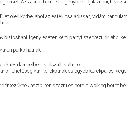
dégeinket. A szaunát bármikor igénybe tudják venni, hisz 
let öleli körbe, ahol az esték családiasan, vidám hangulat
óhoz.
 biztosítani. Igény esetén kerti partyt szervezünk, ahol k
varon parkolhatnak.
n kutya kennelben is elszállásolható.
, ahol lehetőség van kerékpárok és egyéb kerékpáros kiegé
rkezőknek asztaliteniszezni és nordic walking botot bérel