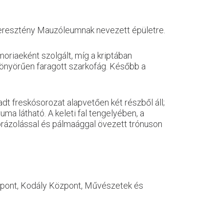
 Ókeresztény Mauzóleumnak nevezett épületre.
moriaeként szolgált, míg a kriptában
 gyönyörűen faragott szarkofág. Később a
dt freskósorozat alapvetően két részből áll;
a látható. A keleti fal tengelyében, a
ábrázolással és pálmaággal övezett trónuson
özpont, Kodály Központ, Művészetek és