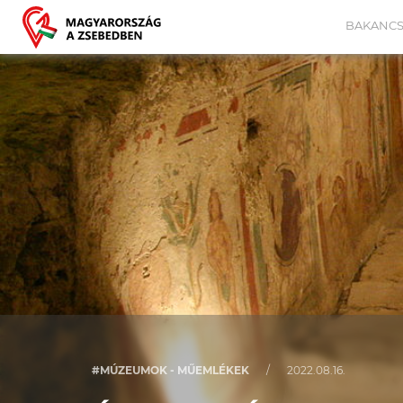
BAKANCS
#MÚZEUMOK - MŰEMLÉKEK
/
2022.08.16.