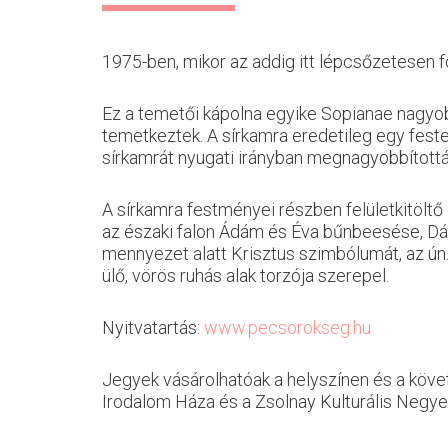
1975-ben, mikor az addig itt lépcsőzetesen f
Ez a temetői kápolna egyike Sopianae nagyobb
temetkeztek. A sírkamra eredetileg egy festet
sírkamrát nyugati irányban megnagyobbítottá
A sírkamra festményei részben felületkitöltő
az északi falon Ádám és Éva bűnbeesése, Dáni
mennyezet alatt Krisztus szimbólumát, az ún.
ülő, vörös ruhás alak torzója szerepel.
Nyitvatartás:
www.pecsorokseg.hu
Jegyek vásárolhatóak a helyszínen és a köv
Irodalom Háza és a Zsolnay Kulturális Negye