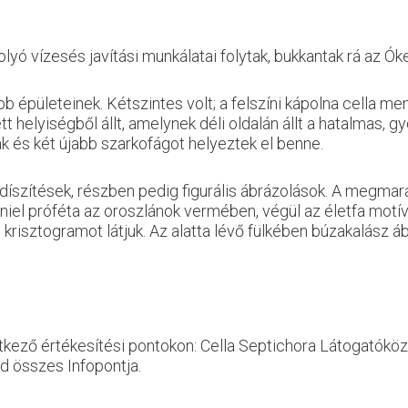
olyó vízesés javítási munkálatai folytak, bukkantak rá az
 épületeinek. Kétszintes volt; a felszíni kápolna cella me
t helyiségből állt, amelynek déli oldalán állt a hatalmas,
k és két újabb szarkofágot helyeztek el benne.
 díszítések, részben pedig figurális ábrázolások. A megmara
el próféta az oroszlánok vermében, végül az életfa motívum
 krisztogramot látjuk. Az alatta lévő fülkében búzakalász 
etkező értékesítési pontokon: Cella Septichora Látogatók
d összes Infopontja.