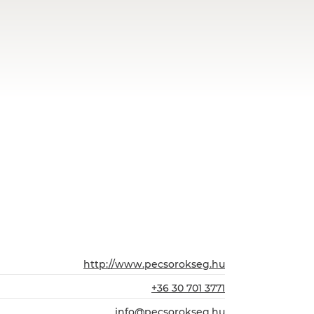
http://www.pecsorokseg.hu
+36 30 701 3771
info@pecsorokseg.hu