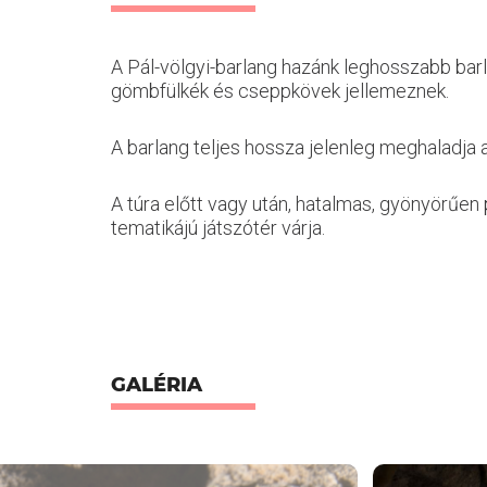
A Pál-völgyi-barlang hazánk leghosszabb barl
gömbfülkék és cseppkövek jellemeznek.
A barlang teljes hossza jelenleg meghaladja a
A túra előtt vagy után, hatalmas, gyönyörűen p
tematikájú játszótér várja.
GALÉRIA