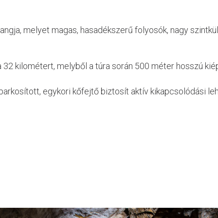
angja, melyet magas, hasadékszerű folyosók, nagy szintkül
 32 kilométert, melyből a túra során 500 méter hosszú kiép
arkosított, egykori kőfejtő biztosít aktív kikapcsolódási le