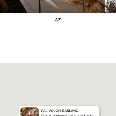
3
/5
PÁL-VÖLGYI-BARLANG
1025 Budapest Szépvölgyi út 162.