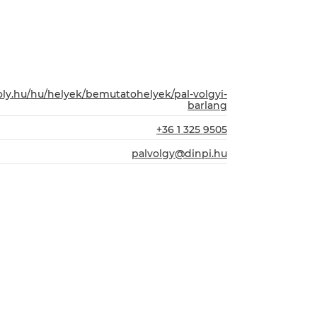
ly.hu/hu/helyek/bemutatohelyek/pal-volgyi-
barlang
+36 1 325 9505
palvolgy@dinpi.hu