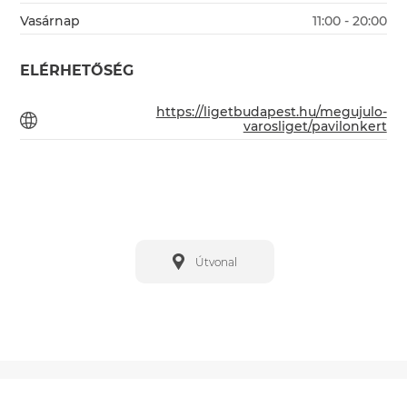
Vasárnap
11:00 - 20:00
ELÉRHETŐSÉG
https://ligetbudapest.hu/megujulo-
varosliget/pavilonkert
Útvonal