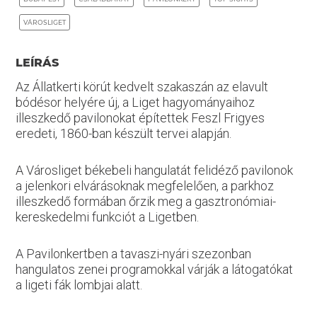
VÁROSLIGET
LEÍRÁS
Az Állatkerti körút kedvelt szakaszán az elavult
bódésor helyére új, a Liget hagyományaihoz
illeszkedő pavilonokat építettek Feszl Frigyes
eredeti, 1860-ban készült tervei alapján.
A Városliget békebeli hangulatát felidéző pavilonok
a jelenkori elvárásoknak megfelelően, a parkhoz
illeszkedő formában őrzik meg a gasztronómiai-
kereskedelmi funkciót a Ligetben.
A Pavilonkertben a tavaszi-nyári szezonban
hangulatos zenei programokkal várják a látogatókat
a ligeti fák lombjai alatt.