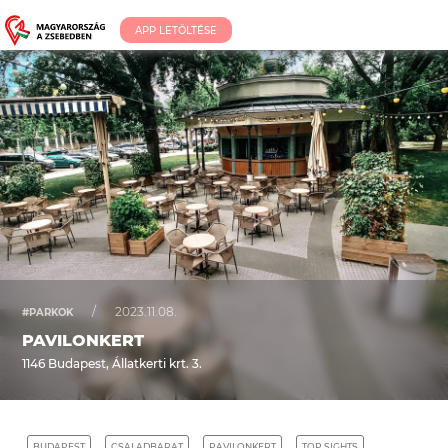
APP LETÖLTÉSE
/
2023.11.08.
#PARKOK
PAVILONKERT
1146 Budapest, Állatkerti krt. 3.
BUDAPEST
CSALADBARAT
PAVILONKERT
TOP SIGHTS