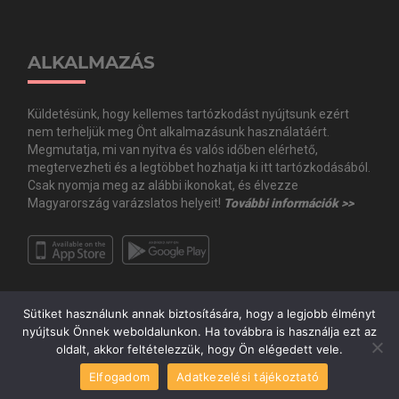
ALKALMAZÁS
Küldetésünk, hogy kellemes tartózkodást nyújtsunk ezért
nem terheljük meg Önt alkalmazásunk használatáért.
Megmutatja, mi van nyitva és valós időben elérhető,
megtervezheti és a legtöbbet hozhatja ki itt tartózkodásából.
Csak nyomja meg az alábbi ikonokat, és élvezze
Magyarország varázslatos helyeit!
További információk >>
Sütiket használunk annak biztosítására, hogy a legjobb élményt
nyújtsuk Önnek weboldalunkon. Ha továbbra is használja ezt az
oldalt, akkor feltételezzük, hogy Ön elégedett vele.
Copyright © Minden jog fenntartva. 2020 Guide.Me Kft. | Magyarország a
Elfogadom
Adatkezelési tájékoztató
zsebedben