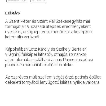
LEÍRÁS
A Szent Péter és Szent Pál Székesegyház mai
formáját a 19. századi átépítés eredményeként
nyerte el, de újjáépítve is megőrizte a középkori
katedrális varázsát.
Kápolnáiban Lotz Károly és Székely Bertalan
világhírű faliképei láthatók, öthajós, románkori
altemplomában található Janus Pannonius pécsi
püspök és humanista költő síremléke.
Az ezeréves múlt szellemiségét őrző, patinás épület
délkeleti tornyából lenyűgöző kilátás nyílik a városra.