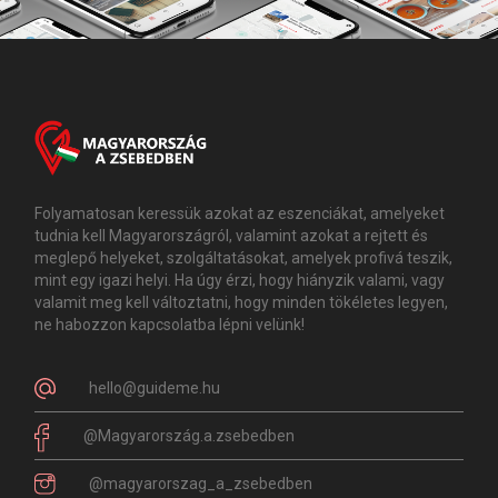
Folyamatosan keressük azokat az eszenciákat, amelyeket
tudnia kell Magyarországról, valamint azokat a rejtett és
meglepő helyeket, szolgáltatásokat, amelyek profivá teszik,
mint egy igazi helyi. Ha úgy érzi, hogy hiányzik valami, vagy
valamit meg kell változtatni, hogy minden tökéletes legyen,
ne habozzon kapcsolatba lépni velünk!
hello@guideme.hu
@Magyarország.a.zsebedben
@magyarorszag_a_zsebedben