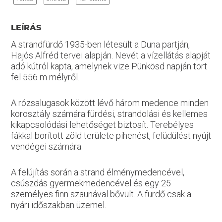
LEÍRÁS
A strandfürdő 1935-ben létesült a Duna partján,
Hajós Alfréd tervei alapján. Nevét a vízellátás alapját
adó kútról kapta, amelynek vize Pünkösd napján tört
fel 556 m mélyről.
A rózsalugasok között lévő három medence minden
korosztály számára fürdési, strandolási és kellemes
kikapcsolódási lehetőséget biztosít. Terebélyes
fákkal borított zöld területe pihenést, felüdülést nyújt
vendégei számára.
A felújítás során a strand élménymedencével,
csúszdás gyermekmedencével és egy 25
személyes finn szaunával bővült. A fürdő csak a
nyári időszakban üzemel.