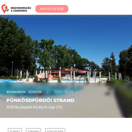
APP LETÖLTÉSE
/
2022.08.29.
#STRANDOK - FÜRDŐK
PÜNKÖSDFÜRDŐI STRAND
1039 Budapest Királyok útja 272.
FURDO
STRAND
TOP SIGHTS