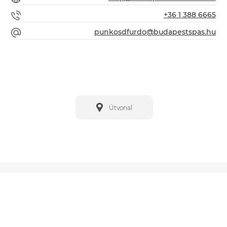
+36 1 388 6665
punkosdfurdo@budapestspas.hu
Útvonal