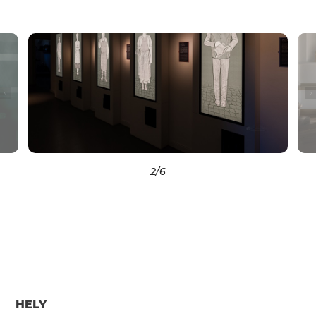
2
/6
HELY