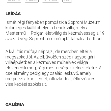
LEÍRÁS
Ismét régi fényében pompázik a Soproni Múzeum
különleges kiállítóhelye a Lenck-villa, mely a
Mestermű – Polgári életvilág és kézművesség a 19.
század végi Sopronban című új tárlatnak ad otthont.
A kiállítás műfaja néprajzi, de merőben eltér a
megszokottól. Az elbűvölően szép nagypolgári
villaépületben a kézműves műhelyek világa
elevenedik meg, régi mesterségek kelnek életre. A
cselekmény pedig egy családi esküvő, amely
megidézi a kor illemét, öltözködési, étkezési és
viselkedési szokásait.
GALÉRIA