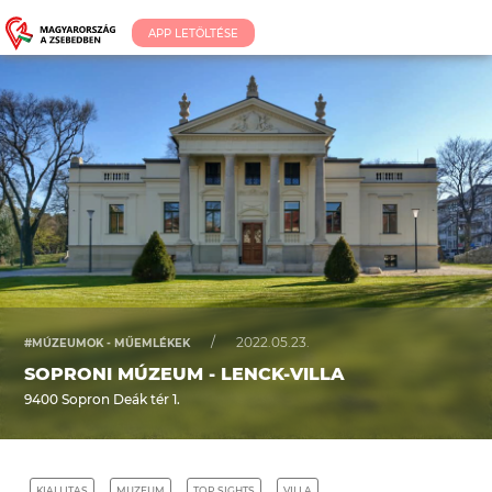
APP LETÖLTÉSE
/
2022.05.23.
#MÚZEUMOK - MŰEMLÉKEK
SOPRONI MÚZEUM - LENCK-VILLA
9400 Sopron Deák tér 1.
KIALLITAS
MUZEUM
TOP SIGHTS
VILLA