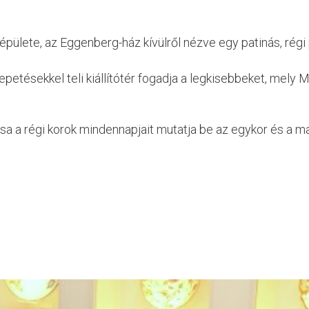
ülete, az Eggenberg-ház kívülről nézve egy patinás, régi 
epetésekkel teli kiállítótér fogadja a legkisebbeket, mel
 a régi korok mindennapjait mutatja be az egykor és a ma