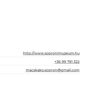
http://www.sopronimuzeum.hu
+36 99 791 322
macskako.sopron@gmail.com