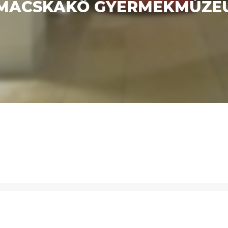
 MACSKAKŐ GYERMEKMÚZE