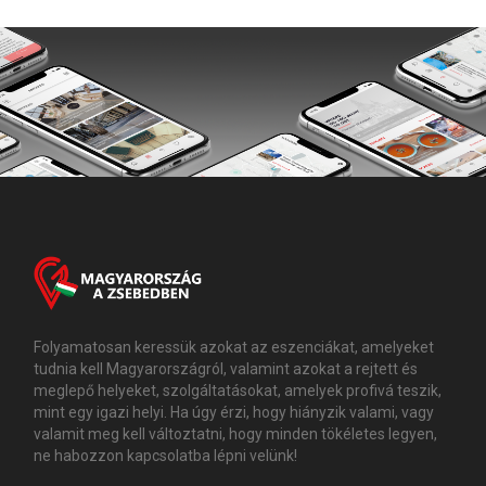
Folyamatosan keressük azokat az eszenciákat, amelyeket
tudnia kell Magyarországról, valamint azokat a rejtett és
meglepő helyeket, szolgáltatásokat, amelyek profivá teszik,
mint egy igazi helyi. Ha úgy érzi, hogy hiányzik valami, vagy
valamit meg kell változtatni, hogy minden tökéletes legyen,
ne habozzon kapcsolatba lépni velünk!