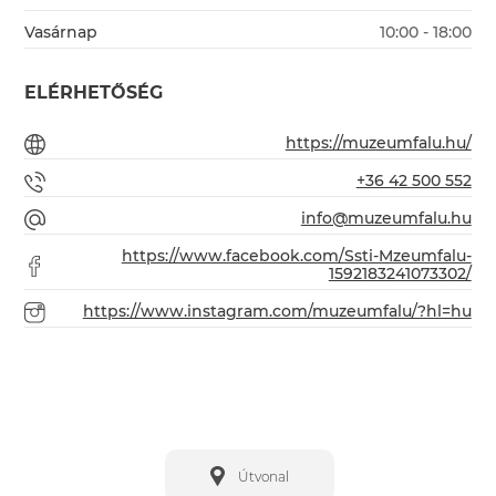
Vasárnap
10:00 - 18:00
ELÉRHETŐSÉG
https://muzeumfalu.hu/
+36 42 500 552
info@muzeumfalu.hu
https://www.facebook.com/Ssti-Mzeumfalu-
1592183241073302/
https://www.instagram.com/muzeumfalu/?hl=hu
Útvonal