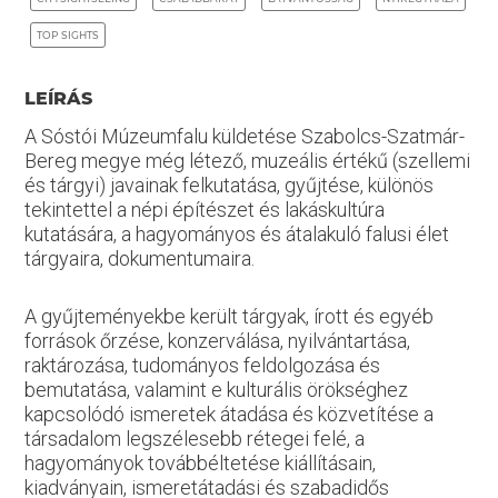
TOP SIGHTS
LEÍRÁS
A Sóstói Múzeumfalu küldetése Szabolcs-Szatmár-
Bereg megye még létező, muzeális értékű (szellemi
és tárgyi) javainak felkutatása, gyűjtése, különös
tekintettel a népi építészet és lakáskultúra
kutatására, a hagyományos és átalakuló falusi élet
tárgyaira, dokumentumaira.
A gyűjteményekbe került tárgyak, írott és egyéb
források őrzése, konzerválása, nyilvántartása,
raktározása, tudományos feldolgozása és
bemutatása, valamint e kulturális örökséghez
kapcsolódó ismeretek átadása és közvetítése a
társadalom legszélesebb rétegei felé, a
hagyományok továbbéltetése kiállításain,
kiadványain, ismeretátadási és szabadidős