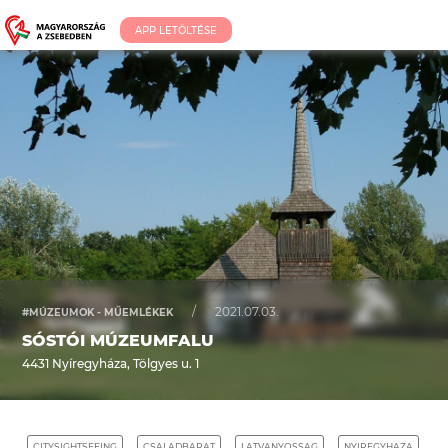
APP LETÖLTÉSE
/
2021.07.03.
#MÚZEUMOK - MŰEMLÉKEK
SÓSTÓI MÚZEUMFALU
4431 Nyíregyháza, Tölgyes u. 1
CITYSIGHTSEEING
CSALADBARAT
LATVANYOSSAG
NYIREGYHAZA