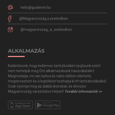
hello@guideme.hu
@Magyarország.a.zsebedben
@magyarorszag_a_zsebedben
ALKALMAZÁS
Küldetésünk, hogy kellemes tartózkodást nyújtsunk ezért
nem terheljük meg Önt alkalmazásunk használatáért.
Megmutatja, mi van nyitva és valós időben elérhető,
megtervezheti és a legtöbbet hozhatja ki itt tartózkodásából.
Csak nyomja meg az alábbi ikonokat, és élvezze
Magyarország varázslatos helyeit!
További információk >>