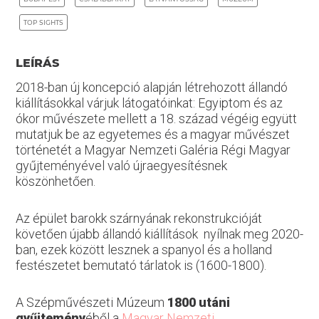
TOP SIGHTS
LEÍRÁS
2018-ban új koncepció alapján létrehozott állandó
kiállításokkal várjuk látogatóinkat: Egyiptom és az
ókor művészete mellett a 18. század végéig együtt
mutatjuk be az egyetemes és a magyar művészet
történetét a Magyar Nemzeti Galéria Régi Magyar
gyűjteményével való újraegyesítésnek
köszönhetően.
Az épület barokk szárnyának rekonstrukcióját
követően újabb állandó kiállítások nyílnak meg 2020-
ban, ezek között lesznek a spanyol és a holland
festészetet bemutató tárlatok is (1600-1800).
A Szépművészeti Múzeum
1800 utáni
gyűjtemény
éből a
Magyar Nemzeti