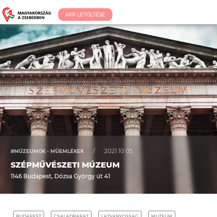
APP LETÖLTÉSE
/
2021.10.05.
#MÚZEUMOK - MŰEMLÉKEK
SZÉPMŰVÉSZETI MÚZEUM
1146 Budapest, Dózsa György út 41
BUDAPEST
CSALADBARAT
LATVANYOSSAG
MUZEUM