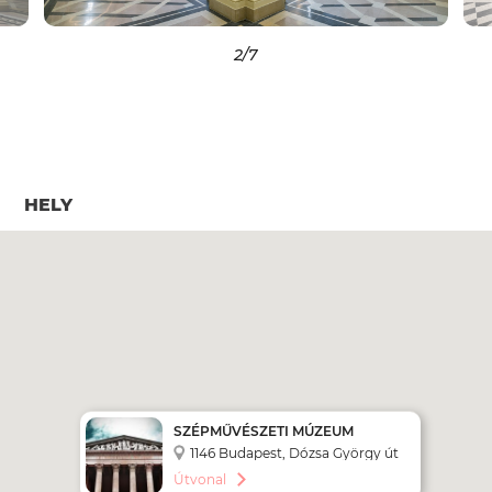
2
/7
HELY
SZÉPMŰVÉSZETI MÚZEUM
1146 Budapest, Dózsa György út
41
Útvonal