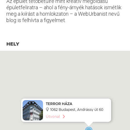
Az épület tetőbetűire mint kreatív megoldású
épületfeliratra – ahol a fény-árnyék hatások ismétlik
meg a kiírást a homlokzaton – a WebUrbanist nevű
blog is felhívta a figyelmet.
HELY
TERROR HÁZA
1062 Budapest, Andrássy út 60
Útvonal