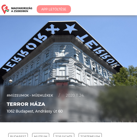
APP LETÖLTÉSE
/
2020.11.24.
#MÚZEUMOK - MŰEMLÉKEK
TERROR HÁZA
1062 Budapest, Andrássy út 60
BUDAPEST
MUZEUM
TOP SIGHTS
TORTENELEM