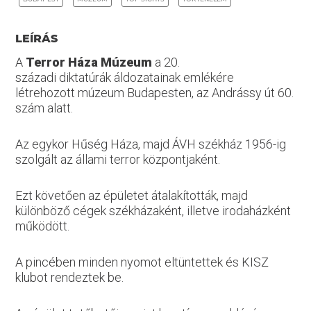
LEÍRÁS
A
Terror Háza Múzeum
a 20.
századi diktatúrák áldozatainak emlékére
létrehozott múzeum Budapesten, az Andrássy út 60.
szám alatt.
Az egykor Hűség Háza, majd ÁVH székház 1956-ig
szolgált az állami terror központjaként.
Ezt követően az épületet átalakították, majd
különböző cégek székházaként, illetve irodaházként
működött.
A pincében minden nyomot eltüntettek és KISZ
klubot rendeztek be.