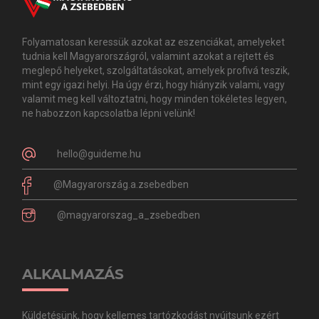
Folyamatosan keressük azokat az eszenciákat, amelyeket
tudnia kell Magyarországról, valamint azokat a rejtett és
meglepő helyeket, szolgáltatásokat, amelyek profivá teszik,
mint egy igazi helyi. Ha úgy érzi, hogy hiányzik valami, vagy
valamit meg kell változtatni, hogy minden tökéletes legyen,
ne habozzon kapcsolatba lépni velünk!
hello@guideme.hu
@Magyarország.a.zsebedben
@magyarorszag_a_zsebedben
ALKALMAZÁS
Küldetésünk, hogy kellemes tartózkodást nyújtsunk ezért