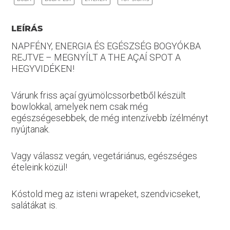
LEÍRÁS
NAPFÉNY, ENERGIA ÉS EGÉSZSÉG BOGYÓKBA
REJTVE – MEGNYÍLT A THE AÇAÍ SPOT A
HEGYVIDÉKEN!
Várunk friss açaí gyümölcssorbetből készült
bowlokkal, amelyek nem csak még
egészségesebbek, de még intenzívebb ízélményt
nyújtanak.
Vagy válassz vegán, vegetáriánus, egészséges
ételeink közül!
Kóstold meg az isteni wrapeket, szendvicseket,
salátákat is.