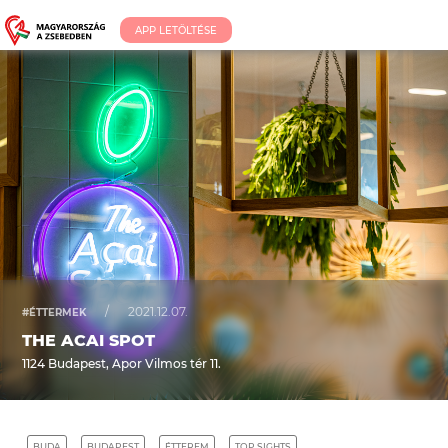
APP LETÖLTÉSE
/
2021.12.07.
#ÉTTERMEK
THE ACAI SPOT
1124 Budapest, Apor Vilmos tér 11.
BUDA
BUDAPEST
ÉTTEREM
TOP SIGHTS