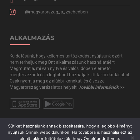
@magyarorszag_a_zsebedben
ALKALMAZÁS
Küldetésünk, hogy kellemes tartózkodást nyújtsunk ezért
nem terheljük meg Önt alkalmazásunk használatáért.
Megmutatja, mi van nyitva és valós időben elérhető,
megtervezheti és a legtöbbet hozhatja ki itt tartózkodásából.
Csak nyomja meg az alábbi ikonokat, és élvezze
Magyarország varázslatos helyeit!
További információk >>
Sütiket használunk annak biztosítására, hogy a legjobb élményt
nyújtsuk Önnek weboldalunkon. Ha továbbra is használja ezt az
oldalt, akkor feltételezzük, hogy Ön elégedett vele.