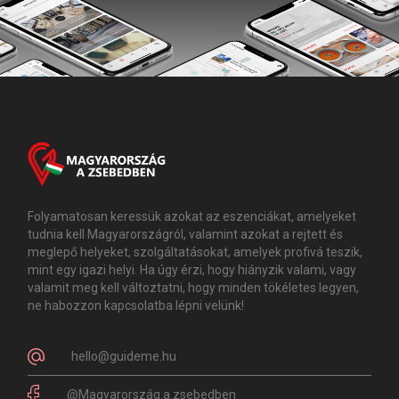
Folyamatosan keressük azokat az eszenciákat, amelyeket
tudnia kell Magyarországról, valamint azokat a rejtett és
meglepő helyeket, szolgáltatásokat, amelyek profivá teszik,
mint egy igazi helyi. Ha úgy érzi, hogy hiányzik valami, vagy
valamit meg kell változtatni, hogy minden tökéletes legyen,
ne habozzon kapcsolatba lépni velünk!
hello@guideme.hu
@Magyarország.a.zsebedben