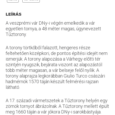
LEÍRÁS
A veszprémi vár DNy-i végén emelkedik a vár
egyetlen tornya, a 48 méter magas, úgynevezett
Tűztorony.
A torony törtkőből falazott, hengeres része
feltehetően középkori, de pontos építési idejét nem
ismerjük. A torony alapozása a Várhegy előtti tér
szintjén nyugszik, bejárata viszont az alapozástól
több méter magasan, a vár belseje felől nyílik. A
torony alaprajza legkorábban Giulio Turco császári
hadmérnök 1570 táján készült felmérési rajzain
látható.
A 17. századi vármetszetek a Tűztorony helyén egy
zömök tornyot ábrázolnak. A Tűztorony mellett épült
meg 1660 táján a vár jókora DNy-i sarokbástyája.