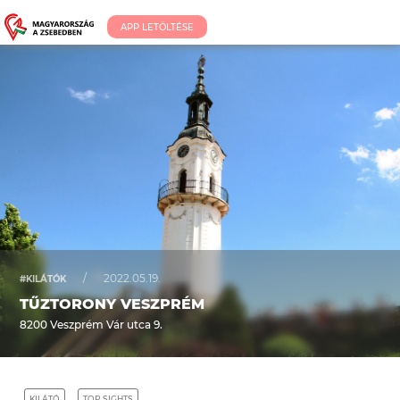
APP LETÖLTÉSE
/
2022.05.19.
#KILÁTÓK
TŰZTORONY VESZPRÉM
8200 Veszprém Vár utca 9.
KILÁTÓ
TOP SIGHTS