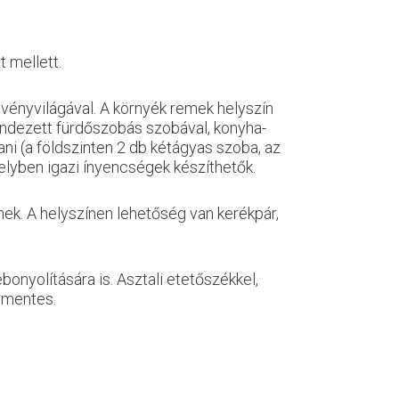
t mellett.
növényvilágával. A környék remek helyszín
endezett fürdőszobás szobával, konyha-
ni (a földszinten 2 db kétágyas szoba, az
elyben igazi ínyencségek készíthetők.
nek. A helyszínen lehetőség van kerékpár,
onyolítására is. Asztali etetőszékkel,
íjmentes.