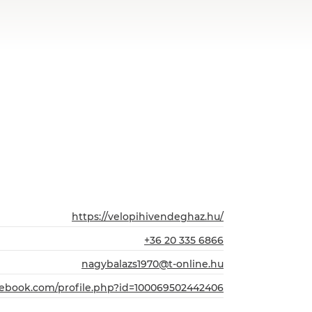
https://velopihivendeghaz.hu/
+36 20 335 6866
nagybalazs1970@t-online.hu
cebook.com/profile.php?id=100069502442406