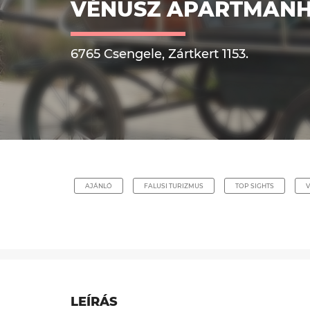
VÉNUSZ APARTMAN
6765 Csengele, Zártkert 1153.
AJÁNLÓ
FALUSI TURIZMUS
TOP SIGHTS
LEÍRÁS