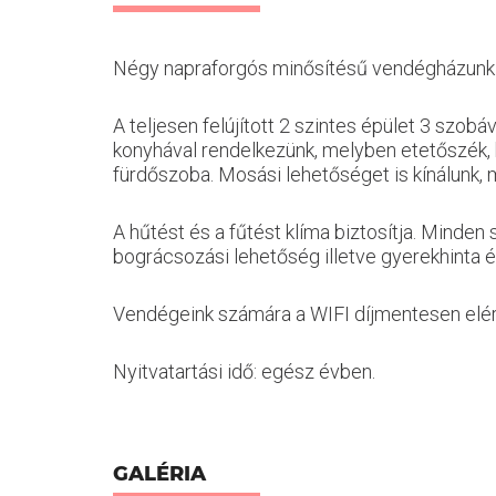
Négy napraforgós minősítésű vendégházunk ny
A teljesen felújított 2 szintes épület 3 szobá
konyhával rendelkezünk, melyben etetőszék, hű
fürdőszoba. Mosási lehetőséget is kínálunk, 
A hűtést és a fűtést klíma biztosítja. Minden 
bográcsozási lehetőség illetve gyerekhinta és
Vendégeink számára a WIFI díjmentesen elérhe
Nyitvatartási idő: egész évben.
GALÉRIA