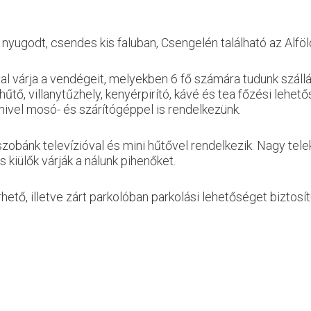
ugodt, csendes kis faluban, Csengelén található az Alföl
val várja a vendégeit, melyekben 6 fő számára tudunk szállás
tő, villanytűzhely, kenyérpirító, kávé és tea főzési lehető
mivel mosó- és szárítógéppel is rendelkezünk.
szobánk televízióval és mini hűtővel rendelkezik. Nagy telek
 kiülők várják a nálunk pihenőket.
tő, illetve zárt parkolóban parkolási lehetőséget biztosít