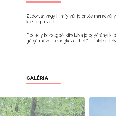
Zádorvár vagy Himfy-vár jelentős maradványai
község között.
Pécsely községből kiindulva jó egyórányi ka
gépjárművel is megközelíthető a Balaton-fel
GALÉRIA