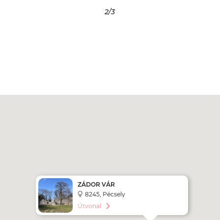
3
/3
ZÁDOR VÁR
8245, Pécsely
Útvonal