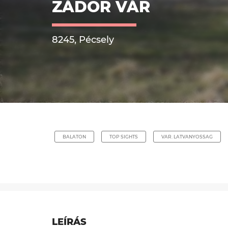
ZÁDOR VÁR
8245, Pécsely
BALATON
TOP SIGHTS
VAR. LATVANYOSSAG
LEÍRÁS