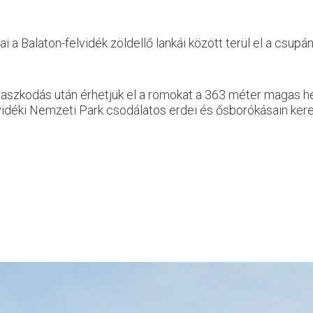
 a Balaton-felvidék zöldellő lankái között terül el a csup
paszkodás után érhetjük el a romokat a 363 méter magas h
vidéki Nemzeti Park csodálatos erdei és ősborókásain kere