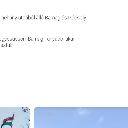
án néhány utcából álló Barnag és Pécsely
egycsúcson, Barnag irányából akár
sztül.