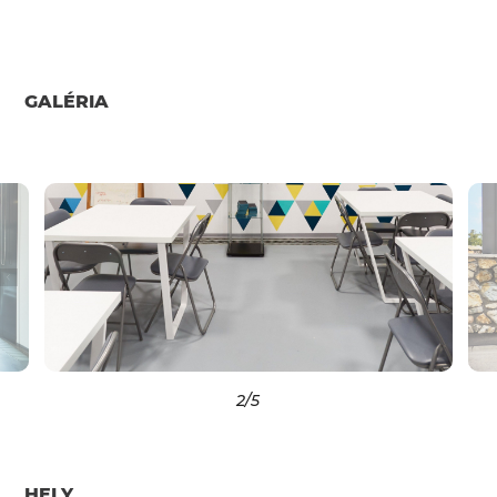
GALÉRIA
2
/5
HELY