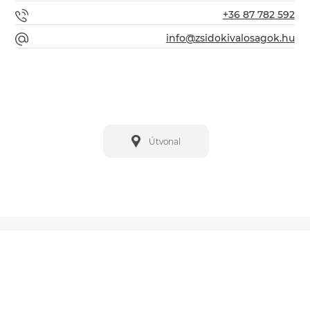
+36 87 782 592
info@zsidokivalosagok.hu
Útvonal