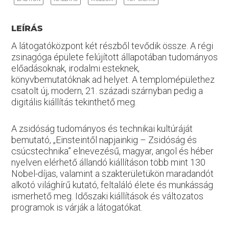
LEÍRÁS
A látogatóközpont két részből tevődik össze. A régi
zsinagóga épülete felújított állapotában tudományos
előadásoknak, irodalmi esteknek,
könyvbemutatóknak ad helyet. A templomépülethez
csatolt új, modern, 21. századi szárnyban pedig a
digitális kiállítás tekinthető meg.
A zsidóság tudományos és technikai kultúráját
bemutató, „Einsteintől napjainkig – Zsidóság és
csúcstechnika” elnevezésű, magyar, angol és héber
nyelven elérhető állandó kiállításon több mint 130
Nobel-díjas, valamint a szakterületükön maradandót
alkotó világhírű kutató, feltaláló élete és munkásság
ismerhető meg. Időszaki kiállítások és változatos
programok is várják a látogatókat.