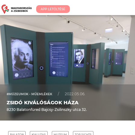
APP LETÖLTÉSE
/
2022.05.06.
#MÚZEUMOK - MŰEMLÉKEK
ZSIDÓ KIVÁLÓSÁGOK HÁZA
8230 Balatonfüred Bajcsy-Zsilinszky utca 32.
BALATON
KIALLITAS
MUZEUM
TOP SIGHTS