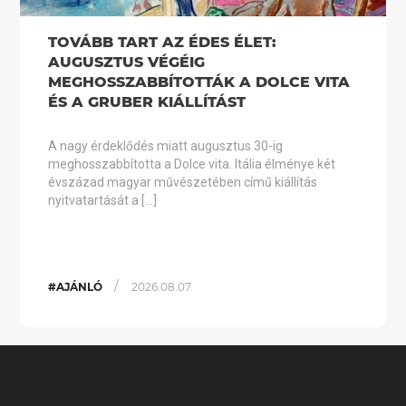
TOVÁBB TART AZ ÉDES ÉLET:
AUGUSZTUS VÉGÉIG
MEGHOSSZABBÍTOTTÁK A DOLCE VITA
ÉS A GRUBER KIÁLLÍTÁST
A nagy érdeklődés miatt augusztus 30-ig
meghosszabbította a Dolce vita. Itália élménye két
évszázad magyar művészetében című kiállítás
nyitvatartását a […]
/
#AJÁNLÓ
2026.08.07.