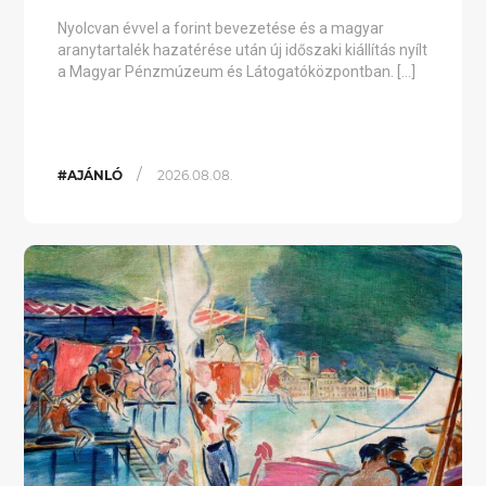
Nyolcvan évvel a forint bevezetése és a magyar
aranytartalék hazatérése után új időszaki kiállítás nyílt
a Magyar Pénzmúzeum és Látogatóközpontban. […]
/
#AJÁNLÓ
2026.08.08.