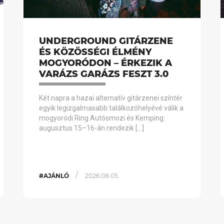
UNDERGROUND GITÁRZENE
ÉS KÖZÖSSÉGI ÉLMÉNY
MOGYORÓDON – ÉRKEZIK A
VARÁZS GARÁZS FESZT 3.0
Két napra a hazai alternatív gitárzenei színtér
egyik legizgalmasabb találkozóhelyévé válik a
mogyoródi Ring Autósmozi és Kemping:
augusztus 15–16-án rendezik […]
/
#AJÁNLÓ
2026.08.05.