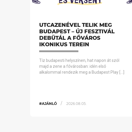
UTCAZENÉVEL TELIK MEG
BUDAPEST – ÚJ FESZTIVÁL
DEBÜTÁL A FŐVÁROS
IKONIKUS TEREIN
Tíz budapesti helyszínen, hat napon át szól
majd a zene a fővárosban: idén első
alkalommal rendezik meg a Budapest Play […]
/
#AJÁNLÓ
2026.08.05.