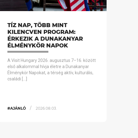
TÍZ NAP, TÖBB MINT
KILENCVEN PROGRAM:
ÉRKEZIK A DUNAKANYAR
ÉLMÉNYKÖR NAPOK
A Visit Hungary 2026. augusztus 7–16. között
első alkalommal hívja életre a Dunakanyar
Élménykör Napokat, a térség aktív, kulturális,
családi […]
/
#AJÁNLÓ
2026.08.03.