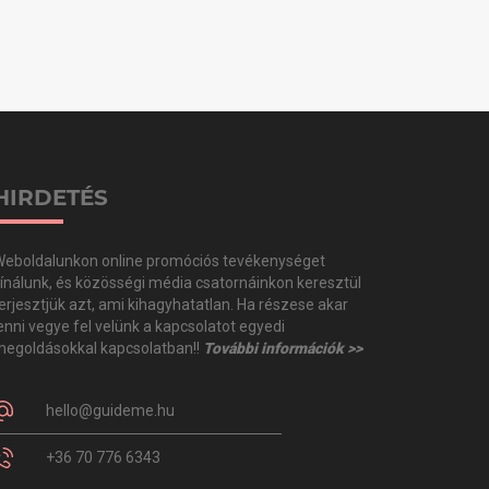
HIRDETÉS
eboldalunkon online promóciós tevékenységet
ínálunk, és közösségi média csatornáinkon keresztül
erjesztjük azt, ami kihagyhatatlan. Ha részese akar
enni vegye fel velünk a kapcsolatot egyedi
egoldásokkal kapcsolatban!!
További információk >>
hello@guideme.hu
+36 70 776 6343