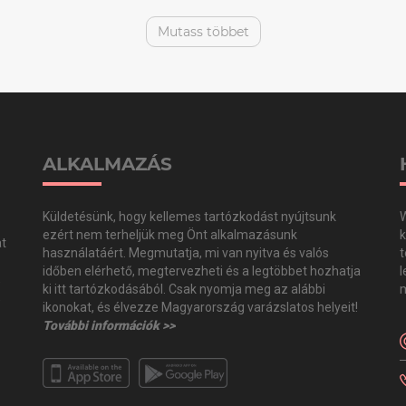
Mutass többet
ALKALMAZÁS
Küldetésünk, hogy kellemes tartózkodást nyújtsunk
W
ezért nem terheljük meg Önt alkalmazásunk
k
at
használatáért. Megmutatja, mi van nyitva és valós
t
időben elérhető, megtervezheti és a legtöbbet hozhatja
l
,
ki itt tartózkodásából. Csak nyomja meg az alábbi
m
,
ikonokat, és élvezze Magyarország varázslatos helyeit!
További információk >>