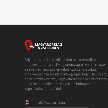
Folyamatosan keressük azokat az eszenciákat,
amelyeket tudnia kell Magyarországról, valamint azok
a rejtett és meglepő helyeket, szolgáltatásokat,
amelyek profivá teszik, mint egy igazi helyi. Ha úgy érzi
hogy hiányzik valami, vagy valamit meg kell változtatni
hogy minden tökéletes legyen, ne habozzon
kapcsolatba lépni velünk!
hello@guideme.hu