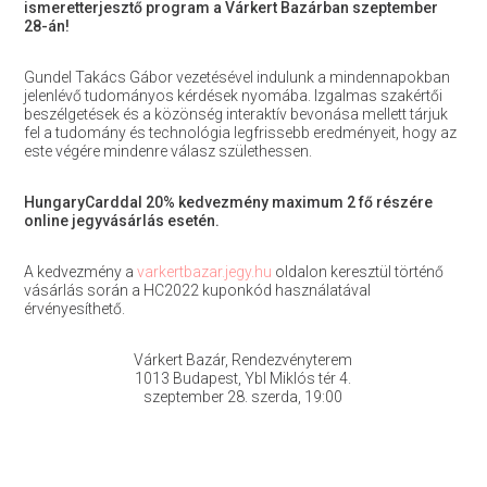
ismeretterjesztő program a Várkert Bazárban szeptember
28-án!
Gundel Takács Gábor vezetésével indulunk a mindennapokban
jelenlévő tudományos kérdések nyomába. Izgalmas szakértői
beszélgetések és a közönség interaktív bevonása mellett tárjuk
fel a tudomány és technológia legfrissebb eredményeit, hogy az
este végére mindenre válasz születhessen.
HungaryCarddal 20% kedvezmény maximum 2 fő részére
online jegyvásárlás esetén.
A kedvezmény a
varkertbazar.jegy.hu
oldalon keresztül történő
vásárlás során a HC2022 kuponkód használatával
érvényesíthető.
Várkert Bazár, Rendezvényterem
1013 Budapest, Ybl Miklós tér 4.
szeptember 28. szerda, 19:00