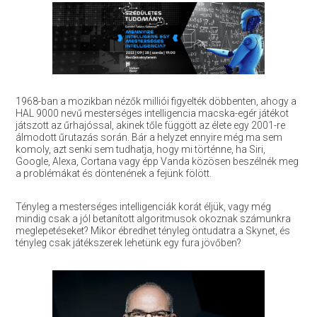
1968-ban a mozikban nézők milliói figyelték döbbenten, ahogy a
HAL 9000 nevű mesterséges intelligencia macska-egér játékot
játszott az űrhajóssal, akinek tőle függött az élete egy 2001-re
álmodott űrutazás során. Bár a helyzet ennyire még ma sem
komoly, azt senki sem tudhatja, hogy mi történne, ha Siri,
Google, Alexa, Cortana vagy épp Vanda közösen beszélnék meg
a problémákat és döntenének a fejünk fölött.
Tényleg a mesterséges intelligenciák korát éljük, vagy még
mindig csak a jól betanított algoritmusok okoznak számunkra
meglepetéseket? Mikor ébredhet tényleg öntudatra a Skynet, és
tényleg csak játékszerek lehetünk egy fura jövőben?