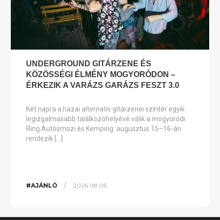
UNDERGROUND GITÁRZENE ÉS
KÖZÖSSÉGI ÉLMÉNY MOGYORÓDON –
ÉRKEZIK A VARÁZS GARÁZS FESZT 3.0
Két napra a hazai alternatív gitárzenei színtér egyik
legizgalmasabb találkozóhelyévé válik a mogyoródi
Ring Autósmozi és Kemping: augusztus 15–16-án
rendezik […]
/
#AJÁNLÓ
2026.08.05.