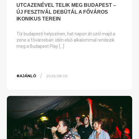
UTCAZENÉVEL TELIK MEG BUDAPEST –
ÚJ FESZTIVÁL DEBÜTÁL A FŐVÁROS
IKONIKUS TEREIN
Tíz budapesti helyszínen, hat napon át szól majd a
zene a fővárosban: idén első alkalommal rendezik
meg a Budapest Play […]
/
#AJÁNLÓ
2026.08.05.