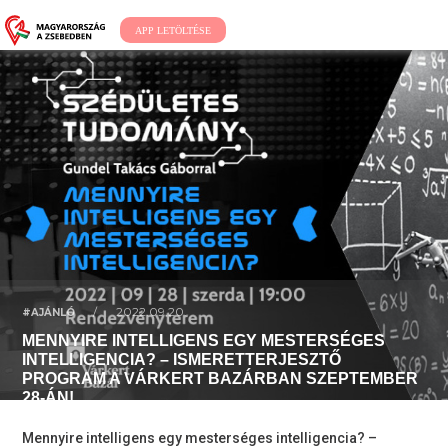
APP LETÖLTÉSE
/
2022.09.20.
#AJÁNLÓ
MENNYIRE INTELLIGENS EGY MESTERSÉGES
INTELLIGENCIA? – ISMERETTERJESZTŐ
PROGRAM A VÁRKERT BAZÁRBAN SZEPTEMBER
28-ÁN!
Mennyire intelligens egy mesterséges intelligencia? –