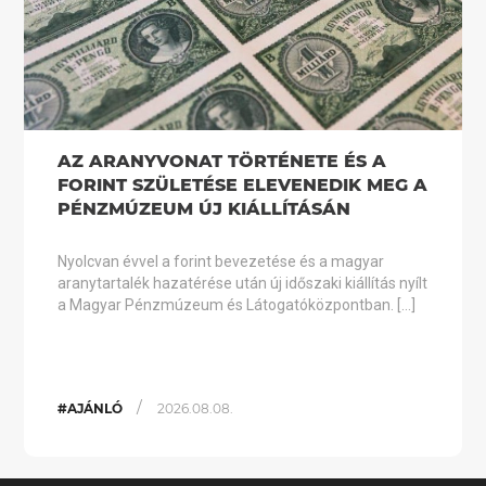
AZ ARANYVONAT TÖRTÉNETE ÉS A
FORINT SZÜLETÉSE ELEVENEDIK MEG A
PÉNZMÚZEUM ÚJ KIÁLLÍTÁSÁN
Nyolcvan évvel a forint bevezetése és a magyar
aranytartalék hazatérése után új időszaki kiállítás nyílt
a Magyar Pénzmúzeum és Látogatóközpontban. […]
/
#AJÁNLÓ
2026.08.08.