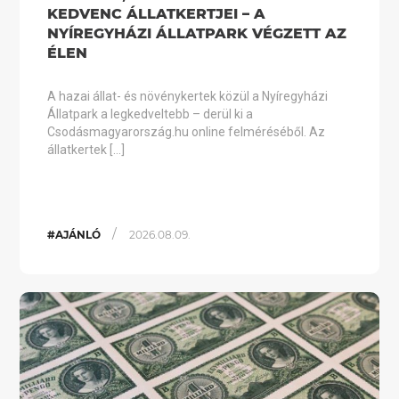
KEDVENC ÁLLATKERTJEI – A
NYÍREGYHÁZI ÁLLATPARK VÉGZETT AZ
ÉLEN
A hazai állat- és növénykertek közül a Nyíregyházi
Állatpark a legkedveltebb – derül ki a
Csodásmagyarország.hu online felméréséből. Az
állatkertek […]
/
#AJÁNLÓ
2026.08.09.