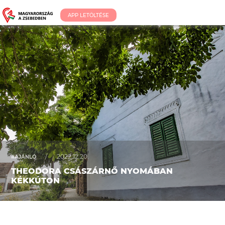
APP LETÖLTÉSE
/
2022.12.20.
#AJÁNLÓ
THEODORA CSÁSZÁRNŐ NYOMÁBAN
KÉKKÚTON