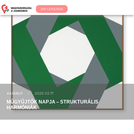
APP LETÖLTÉSE
/
2023.02.17.
#AJÁNLÓ
MŰGYŰJTŐK NAPJA – STRUKTURÁLIS
HARMÓNIÁK