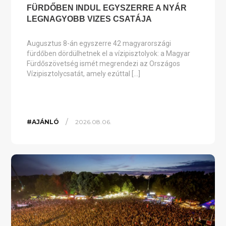
FÜRDŐBEN INDUL EGYSZERRE A NYÁR
LEGNAGYOBB VIZES CSATÁJA
Augusztus 8-án egyszerre 42 magyarországi
fürdőben dördülhetnek el a vízipisztolyok: a Magyar
Fürdőszövetség ismét megrendezi az Országos
Vízipisztolycsatát, amely ezúttal […]
/
#AJÁNLÓ
2026.08.06.