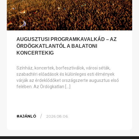
AUGUSZTUSI PROGRAMKAVALKÁD – AZ
ÖRDÖGKATLANTÓL A BALATONI
KONCERTEKIG
Színház, koncertek, borfesztiválok, városi séták,
szabadtéri előadások és különleges esti élmények
várják az érdeklődőket országszerte augusztus első
felében. Az Ördögkatlan […]
/
#AJÁNLÓ
2026.08.06.