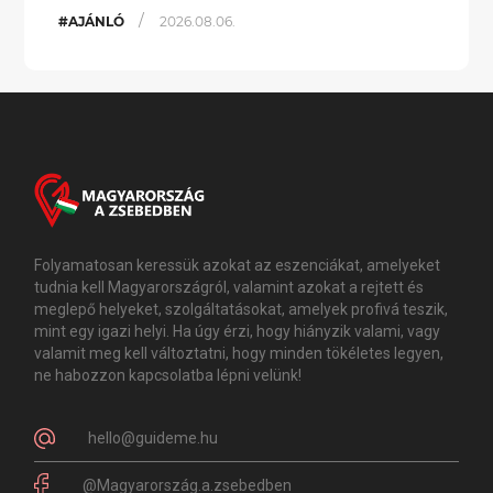
/
#AJÁNLÓ
2026.08.06.
Folyamatosan keressük azokat az eszenciákat, amelyeket
tudnia kell Magyarországról, valamint azokat a rejtett és
meglepő helyeket, szolgáltatásokat, amelyek profivá teszik,
mint egy igazi helyi. Ha úgy érzi, hogy hiányzik valami, vagy
valamit meg kell változtatni, hogy minden tökéletes legyen,
ne habozzon kapcsolatba lépni velünk!
hello@guideme.hu
@Magyarország.a.zsebedben