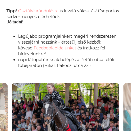
Tipp!
Osztálykirándulásra
is kiváló választás! Csoportos
kedvezmények elérhetőek.
Jó tudni!
Legújabb programjainkért megéri rendszeresen
visszajárni hozzánk – értesülj első kézből:
kövesd
Facebook oldalunkat
és iratkozz fel
hírlevelünkre!
napi látogatóinknak belépés a Petőfi utca felőli
főbejáraton (Bikal, Rákóczi utca 22.)