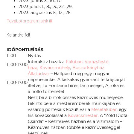
2023. június 3., 10., 17.
2023 július 1., 8., 15., 22., 29.
2023. augusztus 5., 12., 26.
További programjaink itt
Kalandra fel!
IDŐPONT
LEÍRÁS
11:00
Nyitás
Interaktív házak a
Faluban
:
Varázsfestő
11:00-17:00
háza
,
Kovácsműhely
,
Boszorkányház
Állatudvar
– Hallgasd meg egy magyar
népmesénket A kiskakas gyémánt félkrajcárját
11:00-17:00
illetve, La Fontaine híres tanmeséjét, A róka és
a holló történetét
Nézz be a birtok összes kézműves műhelyébe,
tekints bele a mesteremberek munkájába és
vásárolj portékáik közül! Vár a
Mesefaluban
egy
kis kovácsolással a
Kovácsmester.
A “Zöld Diófa
Csárda” – Kézműves házban és a Vízimalom –
Kézműves házban többféle kézművességgel
készülnek.