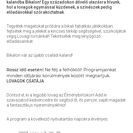
kalandba Bikalon! Egy századokon átívelő utazásra hívunk,
hol a lovagok egymással küzdenek, a színészek pedig
előadásokkal szórakoztatnak.
Tegyétek magatokat próbára a bikali fabatkás játékokban,
fejtsétek meg a jeleket a kincses térkép segítségével, szurkoljátok
végig Lovagi tornánkat! Tekintsétek meg lenyűgöző
előadásainkat.
Bikalon vár az újabb családi kaland!
Rossz idő esetén!
Ne félj a felhőktől! Programjainkat
minden időjárási körülmények között megtartjuk.
LOVAGOK CSATÁJA
Döntsd el, ki a legjobb lovag az Élménybirtokon! Add le
szavazatod kedvencedre és segítsd őt, és persze, saját magadat
a fantasztikus nyereményekhez!
A program a következő nyitvatartási napokra érvényes: