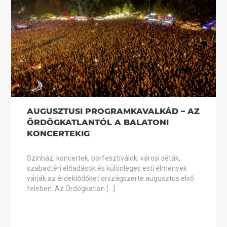
AUGUSZTUSI PROGRAMKAVALKÁD – AZ
ÖRDÖGKATLANTÓL A BALATONI
KONCERTEKIG
Színház, koncertek, borfesztiválok, városi séták,
szabadtéri előadások és különleges esti élmények
várják az érdeklődőket országszerte augusztus első
felében. Az Ördögkatlan […]