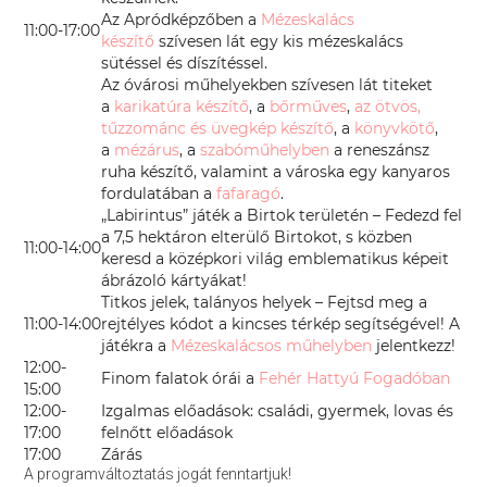
Az Apródképzőben a
Mézeskalács
11:00-17:00
készítő
szívesen lát egy kis mézeskalács
sütéssel és díszítéssel.
Az óvárosi műhelyekben szívesen lát titeket
a
karikatúra készítő
, a
bőrműves
,
az ötvös,
tűzzománc és üvegkép készítő
, a
könyvkötő
,
a
mézárus
, a
szabóműhelyben
a reneszánsz
ruha készítő, valamint a városka egy kanyaros
fordulatában a
fafaragó
.
„Labirintus” játék a Birtok területén – Fedezd fel
a 7,5 hektáron elterülő Birtokot, s közben
11:00-14:00
keresd a középkori világ emblematikus képeit
ábrázoló kártyákat!
Titkos jelek, talányos helyek – Fejtsd meg a
11:00-14:00
rejtélyes kódot a kincses térkép segítségével! A
játékra a
Mézeskalácsos műhelyben
jelentkezz!
12:00-
Finom falatok órái a
Fehér Hattyú Fogadóban
15:00
12:00-
Izgalmas előadások: családi, gyermek, lovas és
17:00
felnőtt előadások
17:00
Zárás
A programváltoztatás jogát fenntartjuk!