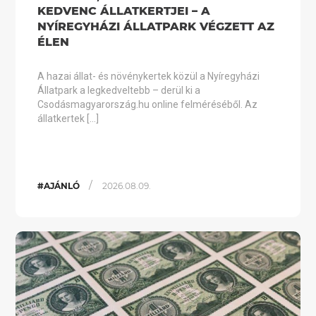
KEDVENC ÁLLATKERTJEI – A
NYÍREGYHÁZI ÁLLATPARK VÉGZETT AZ
ÉLEN
A hazai állat- és növénykertek közül a Nyíregyházi
Állatpark a legkedveltebb – derül ki a
Csodásmagyarország.hu online felméréséből. Az
állatkertek […]
/
#AJÁNLÓ
2026.08.09.