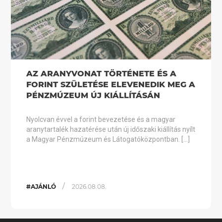
AZ ARANYVONAT TÖRTÉNETE ÉS A
FORINT SZÜLETÉSE ELEVENEDIK MEG A
PÉNZMÚZEUM ÚJ KIÁLLÍTÁSÁN
Nyolcvan évvel a forint bevezetése és a magyar
aranytartalék hazatérése után új időszaki kiállítás nyílt
a Magyar Pénzmúzeum és Látogatóközpontban. […]
/
#AJÁNLÓ
2026.08.08.