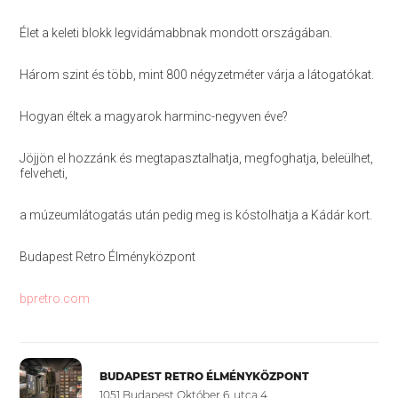
Élet a keleti blokk legvidámabbnak mondott országában.
Három szint és több, mint 800 négyzetméter várja a látogatókat.
Hogyan éltek a magyarok harminc-negyven éve?
Jöjjön el hozzánk és megtapasztalhatja, megfoghatja, beleülhet,
felveheti,
a múzeumlátogatás után pedig meg is kóstolhatja a Kádár kort.
Budapest Retro Élményközpont
bpretro.com
BUDAPEST RETRO ÉLMÉNYKÖZPONT
1051 Budapest Október 6. utca 4.