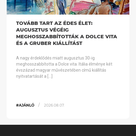
TOVÁBB TART AZ ÉDES ÉLET:
AUGUSZTUS VÉGÉIG
MEGHOSSZABBÍTOTTÁK A DOLCE VITA
ÉS A GRUBER KIÁLLÍTÁST
A nagy érdeklődés miatt augusztus 30-ig
meghosszabbította a Dolce vita. Itália élménye két
évszázad magyar művészetében című kiállítás
nyitvatartását a […]
/
#AJÁNLÓ
2026.08.07.