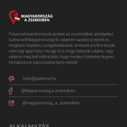
Folyamatosan keressük azokat az eszenciákat, amelyeket
tudnia kell Magyarországról, valamint azokat a rejtett és
meglepő helyeket, szolgáltatásokat, amelyek profivá teszik,
mint egy igazi helyi. Ha úgy érzi, hogy hiányzik valami, vagy
valamit meg kell változtatni, hogy minden tökéletes legyen,
ne habozzon kapcsolatba lépni velünk!
hello@guideme.hu
@Magyarország.a.zsebedben
@magyarorszag_a_zsebedben
ALKALMAZÁS