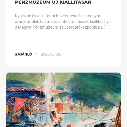
PÉNZMÚZEUM ÚJ KIÁLLÍTÁSÁN
Nyolcvan évvel a forint bevezetése és a magyar
aranytartalék hazatérése után új időszaki kiállítás nyílt
a Magyar Pénzmúzeum és Látogatóközpontban. […]
/
#AJÁNLÓ
2026.08.08.