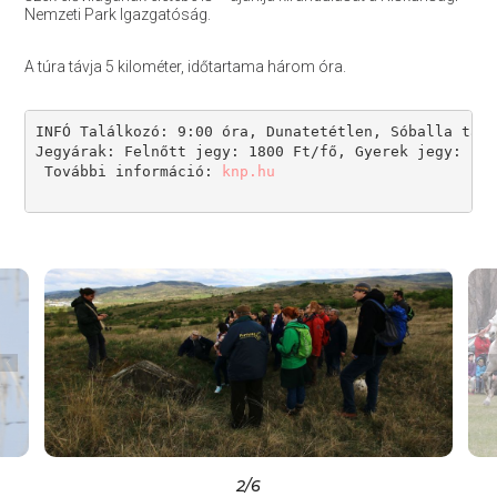
Nemzeti Park Igazgatóság.
A túra távja 5 kilométer, időtartama három óra.
INFÓ Találkozó: 9:00 óra, Dunatetétlen, Sóballa tanö
Jegyárak: Felnőtt jegy: 1800 Ft/fő, Gyerek jegy: 130
 További információ: 
knp.hu
2
/6