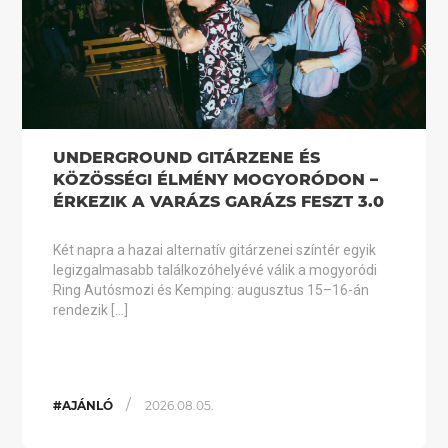
UNDERGROUND GITÁRZENE ÉS
KÖZÖSSÉGI ÉLMÉNY MOGYORÓDON –
ÉRKEZIK A VARÁZS GARÁZS FESZT 3.0
Két napra a hazai alternatív gitárzenei színtér egyik
legizgalmasabb találkozóhelyévé válik a mogyoródi
Ring Autósmozi és Kemping: augusztus 15–16-án
rendezik […]
/
#AJÁNLÓ
2026.08.05.