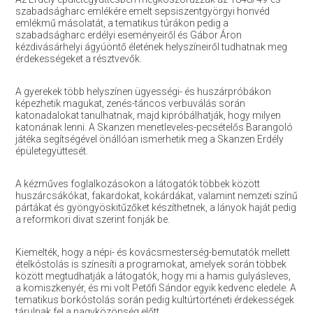
szabadságharc emlékére emelt sepsiszentgyörgyi honvéd
emlékmű másolatát, a tematikus túrákon pedig a
szabadságharc erdélyi eseményeiről és Gábor Áron
kézdivásárhelyi ágyúöntő életének helyszíneiről tudhatnak meg
érdekességeket a résztvevők.
A gyerekek több helyszínen ügyességi- és huszárpróbákon
képezhetik magukat, zenés-táncos verbuválás során
katonadalokat tanulhatnak, majd kipróbálhatják, hogy milyen
katonának lenni. A Skanzen menetleveles-pecsételős Barangoló
játéka segítségével önállóan ismerhetik meg a Skanzen Erdély
épületegyüttesét.
A kézműves foglalkozásokon a látogatók többek között
huszárcsákókat, fakardokat, kokárdákat, valamint nemzeti színű
pártákat és gyöngyöskitűzőket készíthetnek, a lányok haját pedig
a reformkori divat szerint fonják be.
Kiemelték, hogy a népi- és kovácsmesterség-bemutatók mellett
ételkóstolás is színesíti a programokat, amelyek során többek
között megtudhatják a látogatók, hogy mi a hamis gulyásleves,
a komiszkenyér, és mi volt Petőfi Sándor egyik kedvenc eledele. A
tematikus borkóstolás során pedig kultúrtörténeti érdekességek
tárulnak fel a nagyközönség előtt.