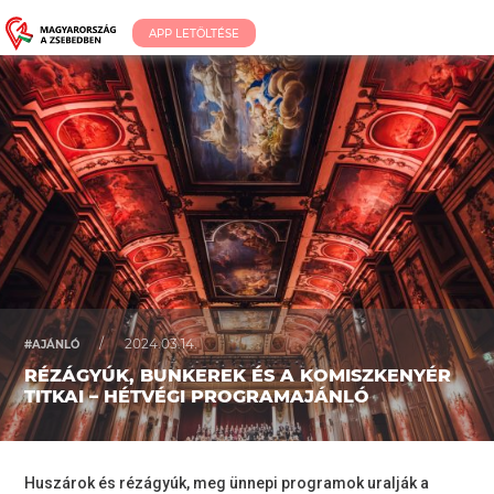
APP LETÖLTÉSE
/
2024.03.14.
#AJÁNLÓ
RÉZÁGYÚK, BUNKEREK ÉS A KOMISZKENYÉR
TITKAI – HÉTVÉGI PROGRAMAJÁNLÓ
Huszárok és rézágyúk, meg ünnepi programok uralják a