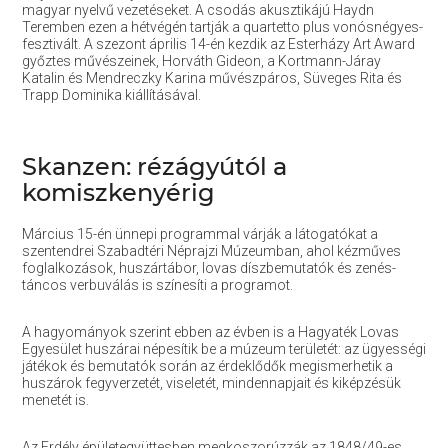
magyar nyelvű vezetéseket. A csodás akusztikájú Haydn
Teremben ezen a hétvégén tartják a quartetto plus vonósnégyes-
fesztivált. A szezont április 14-én kezdik az Esterházy Art Award
győztes művészeinek, Horváth Gideon, a Kortmann-Járay
Katalin és Mendreczky Karina művészpáros, Süveges Rita és
Trapp Dominika kiállításával.
Skanzen: rézágyútól a
komiszkenyérig
Március 15-én ünnepi programmal várják a látogatókat a
szentendrei Szabadtéri Néprajzi Múzeumban, ahol kézműves
foglalkozások, huszártábor, lovas díszbemutatók és zenés-
táncos verbuválás is színesíti a programot.
A hagyományok szerint ebben az évben is a Hagyaték Lovas
Egyesület huszárai népesítik be a múzeum területét: az ügyességi
játékok és bemutatók során az érdeklődők megismerhetik a
huszárok fegyverzetét, viseletét, mindennapjait és kiképzésük
menetét is.
Az Erdély épületegyüttesben megkoszorúzzák az 1848/49-es