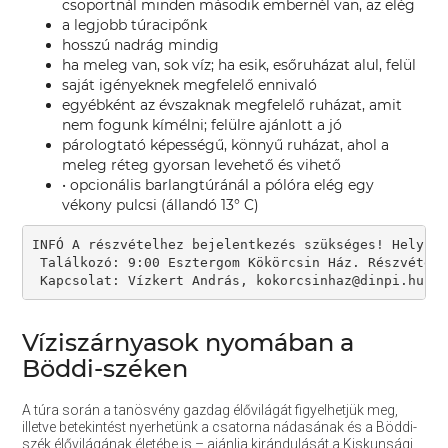
csoportnál minden második embernél van, az elég
a legjobb túracipőnk
hosszú nadrág mindig
ha meleg van, sok víz; ha esik, esőruházat alul, felül
saját igényeknek megfelelő ennivaló
egyébként az évszaknak megfelelő ruházat, amit
nem fogunk kímélni; felülre ajánlott a jó
párologtató képességű, könnyű ruházat, ahol a
meleg réteg gyorsan levehető és vihető
• opcionális barlangtúránál a pólóra elég egy
vékony pulcsi (állandó 13° C)
INFÓ A részvételhez bejelentkezés szükséges! Helyszí
 Találkozó: 9:00 Esztergom Kökörcsin Ház. Részvételi
 Kapcsolat: Vízkert András, kokorcsinhaz@dinpi.hu, 
Víziszárnyasok nyomában a
Böddi-széken
A túra során a tanösvény gazdag élővilágát figyelhetjük meg,
illetve betekintést nyerhetünk a csatorna nádasának és a Böddi-
szék élővilágának életébe is – ajánlja kirándulását a Kiskunsági