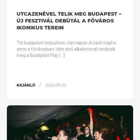
UTCAZENÉVEL TELIK MEG BUDAPEST –
ÚJ FESZTIVÁL DEBÜTÁL A FŐVÁROS
IKONIKUS TEREIN
Tíz budapesti helyszínen, hat napon át szól majd a
zene a fővárosban: idén első alkalommal rendezik
meg a Budapest Play […]
/
#AJÁNLÓ
2026.08.05.