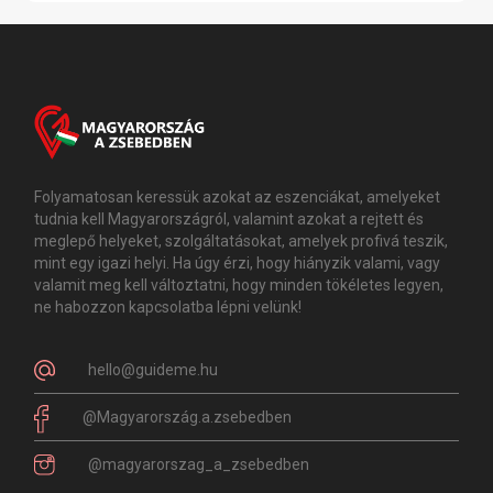
Folyamatosan keressük azokat az eszenciákat, amelyeket
tudnia kell Magyarországról, valamint azokat a rejtett és
meglepő helyeket, szolgáltatásokat, amelyek profivá teszik,
mint egy igazi helyi. Ha úgy érzi, hogy hiányzik valami, vagy
valamit meg kell változtatni, hogy minden tökéletes legyen,
ne habozzon kapcsolatba lépni velünk!
hello@guideme.hu
@Magyarország.a.zsebedben
@magyarorszag_a_zsebedben