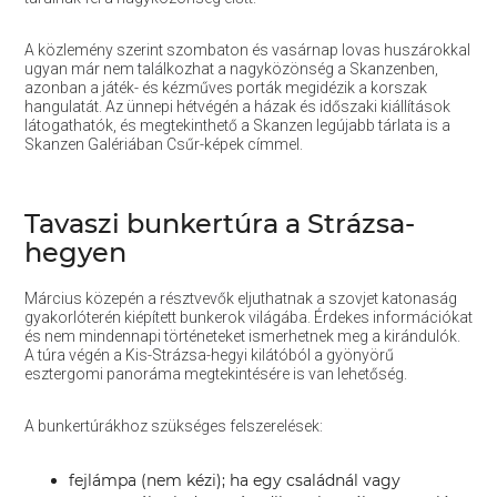
A közlemény szerint szombaton és vasárnap lovas huszárokkal
ugyan már nem találkozhat a nagyközönség a Skanzenben,
azonban a játék- és kézműves porták megidézik a korszak
hangulatát. Az ünnepi hétvégén a házak és időszaki kiállítások
látogathatók, és megtekinthető a Skanzen legújabb tárlata is a
Skanzen Galériában Csűr-képek címmel.
Tavaszi bunkertúra a Strázsa-
hegyen
Március közepén a résztvevők eljuthatnak a szovjet katonaság
gyakorlóterén kiépített bunkerok világába. Érdekes információkat
és nem mindennapi történeteket ismerhetnek meg a kirándulók.
A túra végén a Kis-Strázsa-hegyi kilátóból a gyönyörű
esztergomi panoráma megtekintésére is van lehetőség.
A bunkertúrákhoz szükséges felszerelések:
fejlámpa (nem kézi); ha egy családnál vagy