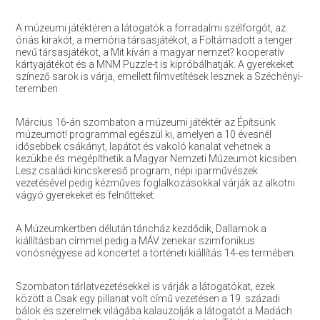
A múzeumi játéktéren a látogatók a forradalmi szélforgót, az
óriás kirakót, a memória társasjátékot, a Föltámadott a tenger
nevű társasjátékot, a Mit kíván a magyar nemzet? kooperatív
kártyajátékot és a MNM Puzzle-t is kipróbálhatják. A gyerekeket
színező sarok is várja, emellett filmvetítések lesznek a Széchényi-
teremben.
Március 16-án szombaton a múzeumi játéktér az Építsünk
múzeumot! programmal egészül ki, amelyen a 10 évesnél
idősebbek csákányt, lapátot és vakoló kanalat vehetnek a
kezükbe és megépíthetik a Magyar Nemzeti Múzeumot kicsiben.
Lesz családi kincskereső program, népi iparművészek
vezetésével pedig kézműves foglalkozásokkal várják az alkotni
vágyó gyerekeket és felnőtteket.
A Múzeumkertben délután táncház kezdődik, Dallamok a
kiállításban címmel pedig a MÁV zenekar szimfonikus
vonósnégyese ad koncertet a történeti kiállítás 14-es termében.
Szombaton tárlatvezetésekkel is várják a látogatókat, ezek
között a Csak egy pillanat volt című vezetésen a 19. századi
bálok és szerelmek világába kalauzolják a látogatót a Madách