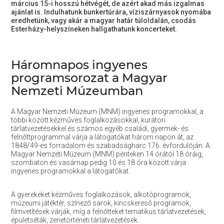
március 15-i hosszú hétvégét, de azért akad más izgalmas
ajánlat is. Indulhatunk bunkertúrára, víziszárnyasok nyomába
eredhetünk, vagy akár a magyar határ túloldalán, csodás
Esterházy-helyszíneken hallgathatunk koncerteket.
Háromnapos ingyenes
programsorozat a Magyar
Nemzeti Múzeumban
A Magyar Nemzeti Múzeum (MNM) ingyenes programokkal, a
többi között kézműves foglalkozásokkal, kurátori
tárlatvezetésekkel és számos egyéb családi, gyermek- és
felnőttprogrammal várja a látogatókat három napon át, az
1848/49-es forradalom és szabadságharc 176. évfordulóján. A
Magyar Nemzeti Múzeum (MNM) pénteken 14 órától 18 óráig,
szombaton és vasárnap pedig 10 és 18 óra között várja
ingyenes programokkal a látogatókat.
A gyerekeket kézműves foglalkozások, alkotóprogramok,
múzeumi játéktér, színező sarok, kincskereső programok,
filmvetítések várják, míg a felnőtteket tematikus tárlatvezetések,
épületséták, zenetörténeti tárlatvezetések.