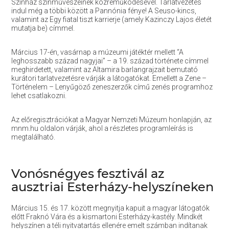
Színház színművészeinek közreműködésével. Tárlatvezetés
indul még a többi között a Pannónia fénye! A Seuso-kincs,
valamint az Egy fiatal tiszt karrierje (amely Kazinczy Lajos életét
mutatja be) címmel.
Március 17-én, vasárnap a múzeumi játéktér mellett “A
leghosszabb század nagyjai” – a 19. század története címmel
meghirdetett, valamint az Altamira barlangrajzait bemutató
kurátori tarlatvezetésre várják a látogatókat. Emellett a Zene –
Történelem – Lenyűgöző zeneszerzők című zenés programhoz
lehet csatlakozni.
Az előregisztrációkat a Magyar Nemzeti Múzeum honlapján, az
mnm.hu oldalon várják, ahol a részletes programleírás is
megtalálható.
Vonósnégyes fesztivál az
ausztriai Esterházy-helyszíneken
Március 15. és 17. között megnyitja kapuit a magyar látogatók
előtt Fraknó Vára és a kismartoni Esterházy-kastély. Mindkét
helyszínen a téli nyitvatartás ellenére emelt számban indítanak