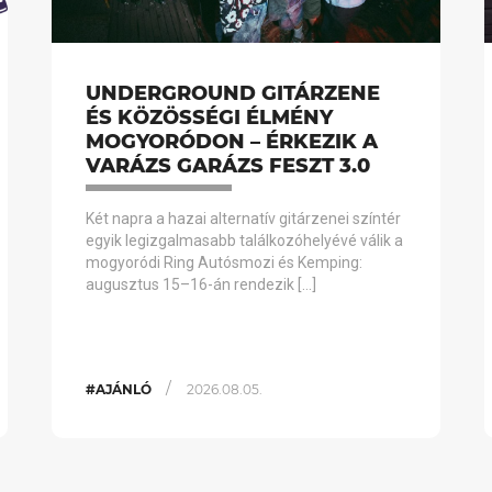
UNDERGROUND GITÁRZENE
ÉS KÖZÖSSÉGI ÉLMÉNY
MOGYORÓDON – ÉRKEZIK A
VARÁZS GARÁZS FESZT 3.0
Két napra a hazai alternatív gitárzenei színtér
egyik legizgalmasabb találkozóhelyévé válik a
mogyoródi Ring Autósmozi és Kemping:
augusztus 15–16-án rendezik […]
/
#AJÁNLÓ
2026.08.05.