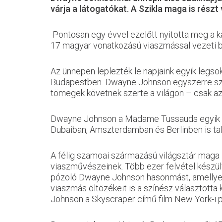
várja a látogatókat. A Szikla maga is rész
Pontosan egy évvel ezelőtt nyitotta meg a 
17 magyar vonatkozású viaszmással vezeti be
Az ünnepen leplezték le napjaink egyik legs
Budapestben. Dwayne Johnson egyszerre színész
tömegek követnek szerte a világon – csak az 
Dwayne Johnson a Madame Tussauds egyik le
Dubaiban, Amszterdamban és Berlinben is talál
A félig szamoai származású világsztár maga i
viaszművészeinek. Több ezer felvétel készül
pózoló Dwayne Johnson hasonmást, amellyel 
viaszmás öltözékeit is a színész választotta
Johnson a Skyscraper című film New York-i p