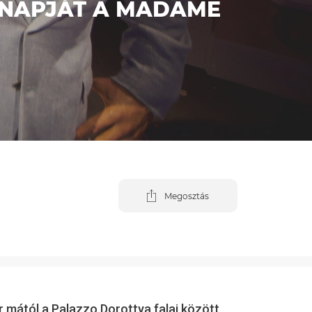
SNAPJÁT A MADAME
Megosztás
 mától a Palazzo Dorottya falai között