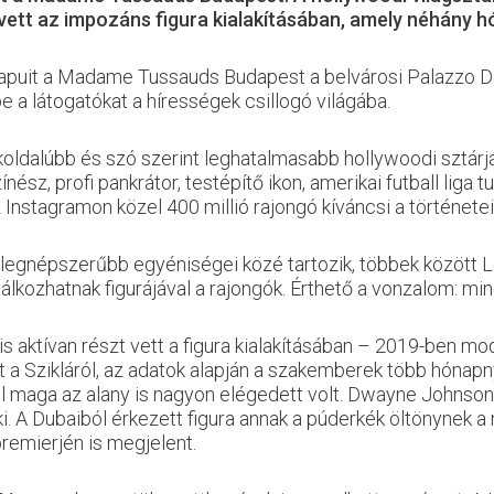
t vett az impozáns figura kialakításában, amely néhány 
kapuit a Madame Tussauds Budapest a belvárosi Palazzo Dor
 a látogatókat a hírességek csillogó világába.
okoldalúbb és szó szerint leghatalmasabb hollywoodi sztár
, profi pankrátor, testépítő ikon, amerikai futball liga t
Instagramon közel 400 millió rajongó kíváncsi a történetei
gnépszerűbb egyéniségei közé tartozik, többek között 
kozhatnak figurájával a rajongók. Érthető a vonzalom: minde
s aktívan részt vett a figura kialakításában – 2019-ben m
t a Szikláról, az adatok alapján a szakemberek több hónap
maga az alany is nagyon elégedett volt. Dwayne Johnson t
 ki. A Dubaiból érkezett figura annak a púderkék öltönynek
remierjén is megjelent.