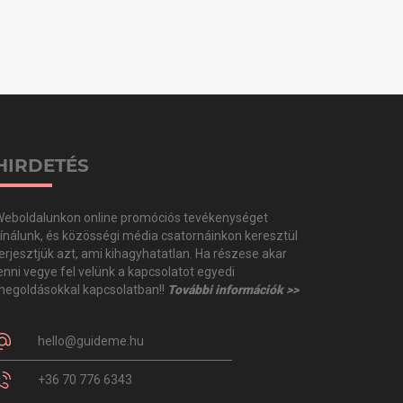
HIRDETÉS
eboldalunkon online promóciós tevékenységet
ínálunk, és közösségi média csatornáinkon keresztül
erjesztjük azt, ami kihagyhatatlan. Ha részese akar
enni vegye fel velünk a kapcsolatot egyedi
egoldásokkal kapcsolatban!!
További információk >>
hello@guideme.hu
+36 70 776 6343