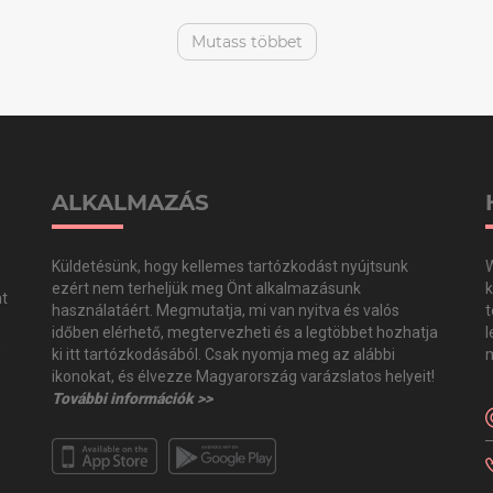
Mutass többet
ALKALMAZÁS
Küldetésünk, hogy kellemes tartózkodást nyújtsunk
W
ezért nem terheljük meg Önt alkalmazásunk
k
at
használatáért. Megmutatja, mi van nyitva és valós
t
időben elérhető, megtervezheti és a legtöbbet hozhatja
l
,
ki itt tartózkodásából. Csak nyomja meg az alábbi
m
,
ikonokat, és élvezze Magyarország varázslatos helyeit!
További információk >>