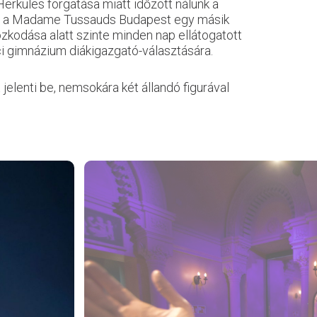
erkules forgatása miatt időzött nálunk a
ogy a Madame Tussauds Budapest egy másik
ózkodása alatt szinte minden nap ellátogatott
i gimnázium diákigazgató-választására.
enti be, nemsokára két állandó figurával