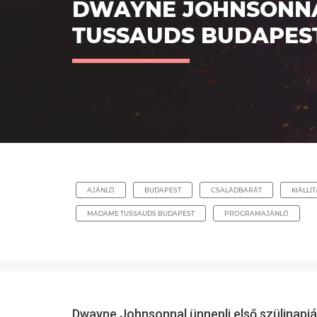
DWAYNE JOHNSONNA
TUSSAUDS BUDAPES
AJÁNLÓ
BUDAPEST
CSALÁDBARÁT
KIÁLLÍ
MADAME TUSSAUDS BUDAPEST
PROGRAMAJÁNLÓ
Dwayne Johnsonnal ünnepli első szülinapjá