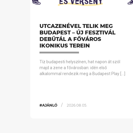
UTCAZENÉVEL TELIK MEG
BUDAPEST – ÚJ FESZTIVÁL
DEBÜTÁL A FŐVÁROS
IKONIKUS TEREIN
Tíz budapesti helyszínen, hat napon át szól
majd a zene a fővárosban: idén első
alkalommal rendezik meg a Budapest Play […]
/
#AJÁNLÓ
2026.08.05.