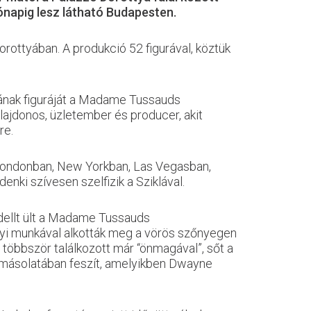
hónapig lesz látható Budapesten.
ottyában. A produkció 52 figurával, köztük
jának figuráját a Madame Tussauds
ulajdonos, üzletember és producer, akit
re.
Londonban, New Yorkban, Las Vegasban,
nki szívesen szelfizik a Sziklával.
odellt ült a Madame Tussauds
nyi munkával alkották meg a vörös szőnyegen
öbbször találkozott már “önmagával”, sőt a
 a másolatában feszít, amelyikben Dwayne