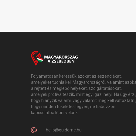
Folyamatosan keressük azokat az eszenciákat,
amelyeket tudnia kell Magyarországról, valamint azok
a rejtett és meglepő helyeket, szolgáltatásokat,
amelyek profivá teszik, mint egy igazi helyi. Ha úgy érzi
hogy hiányzik valami, vagy valamit meg kell változtatni
hogy minden tökéletes legyen, ne habozzon
kapcsolatba lépni velünk!
hello@guideme.hu