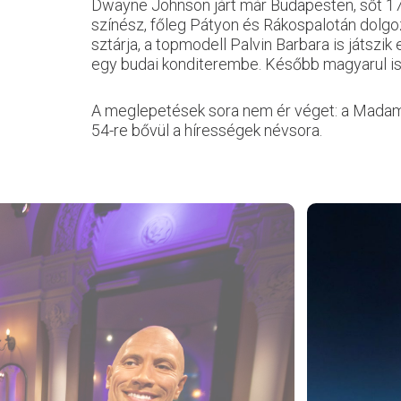
Dwayne Johnson járt már Budapesten, sőt 174
színész, főleg Pátyon és Rákospalotán dolg
sztárja, a topmodell Palvin Barbara is játszi
egy budai konditerembe. Később magyarul is
A meglepetések sora nem ér véget: a Madame
54-re bővül a hírességek névsora.