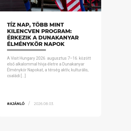
TÍZ NAP, TÖBB MINT
KILENCVEN PROGRAM:
ÉRKEZIK A DUNAKANYAR
ÉLMÉNYKÖR NAPOK
A Visit Hungary 2026. augusztus 7–16. között
első alkalommal hívja életre a Dunakanyar
Élménykör Napokat, a térség aktív, kulturális,
családi […]
/
#AJÁNLÓ
2026.08.03.