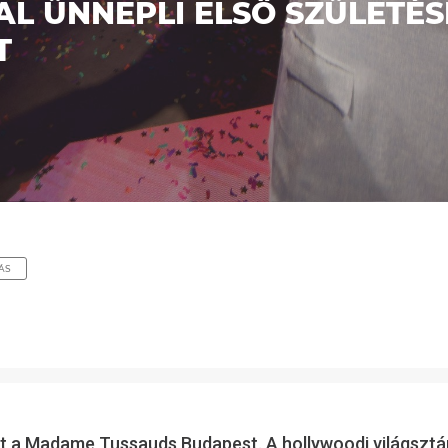
L ÜNNEPLI ELSŐ SZÜLETÉ
T
TÁS
t a Madame Tussauds Budapest. A hollywoodi világsztár