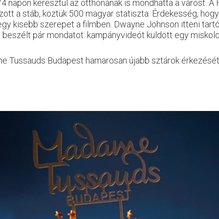
 napon keresztül az otthonának is mondhatta a várost. A H
ozott a stáb, köztük 500 magyar statiszta. Érdekesség, h
k egy kisebb szerepet a filmben. Dwayne Johnson itteni tart
 beszélt pár mondatot: kampányvideót küldött egy miskolc
 Tussauds Budapest hamarosan újabb sztárok érkezését jel