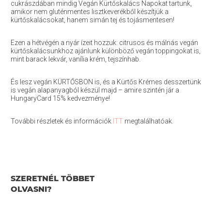
cukrászdában mindig Vegán Kürtőskalács Napokat tartunk,
amikor nem gluténmentes lisztkeverékből készítjük a
kürtőskalácsokat, hanem simán tej és tojásmentesen!
Ezen a hétvégén a nyár ízeit hozzuk: citrusos és málnás vegán
kürtőskalácsunkhoz ajánlunk különböző vegán toppingokat is,
mint barack lekvár, vanília krém, tejszínhab.
És lesz vegán KÜRTŐSBON is, és a Kürtős Krémes desszertünk
is vegán alapanyagból készül majd – amire szintén jár a
HungaryCard 15% kedvezménye!
További részletek és információk
ITT
megtalálhatóak.
SZERETNÉL TÖBBET
OLVASNI?