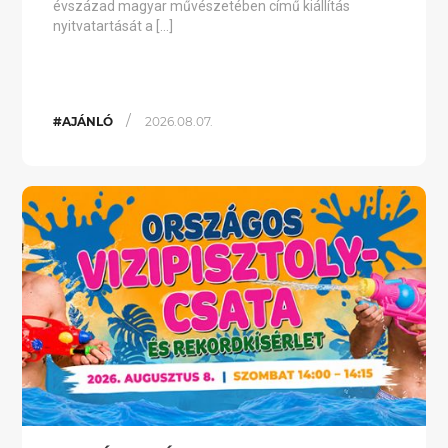
évszázad magyar művészetében című kiállítás
nyitvatartását a […]
/
#AJÁNLÓ
2026.08.07.