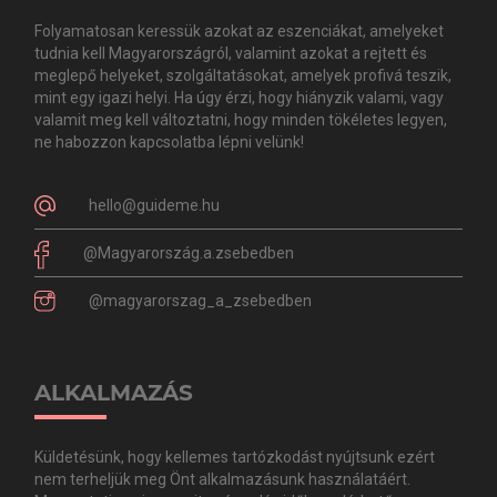
Folyamatosan keressük azokat az eszenciákat, amelyeket
tudnia kell Magyarországról, valamint azokat a rejtett és
meglepő helyeket, szolgáltatásokat, amelyek profivá teszik,
mint egy igazi helyi. Ha úgy érzi, hogy hiányzik valami, vagy
valamit meg kell változtatni, hogy minden tökéletes legyen,
ne habozzon kapcsolatba lépni velünk!
hello@guideme.hu
@Magyarország.a.zsebedben
@magyarorszag_a_zsebedben
ALKALMAZÁS
Küldetésünk, hogy kellemes tartózkodást nyújtsunk ezért
nem terheljük meg Önt alkalmazásunk használatáért.