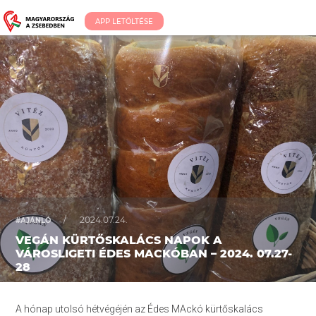
APP LETÖLTÉSE
/
2024.07.24.
#AJÁNLÓ
VEGÁN KÜRTŐSKALÁCS NAPOK A
VÁROSLIGETI ÉDES MACKÓBAN – 2024. 07.27-
28
A hónap utolsó hétvégéjén az Édes MAckó kürtőskalács