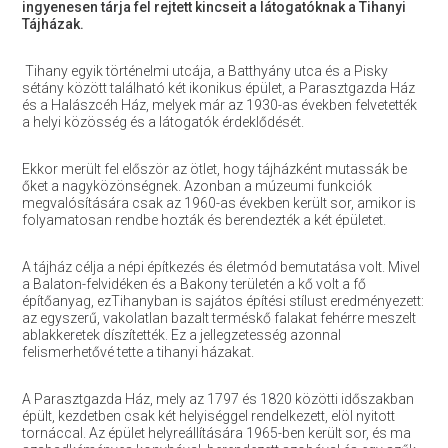
ingyenesen tárja fel rejtett kincseit a látogatóknak a Tihanyi
Tájházak.
Tihany egyik történelmi utcája, a Batthyány utca és a Pisky
sétány között található két ikonikus épület, a Parasztgazda Ház
és a Halászcéh Ház, melyek már az 1930-as években felvetették
a helyi közösség és a látogatók érdeklődését.
Ekkor merült fel először az ötlet, hogy tájházként mutassák be
őket a nagyközönségnek. Azonban a múzeumi funkciók
megvalósítására csak az 1960-as években került sor, amikor is
folyamatosan rendbe hozták és berendezték a két épületet.
A tájház célja a népi építkezés és életmód bemutatása volt. Mivel
a Balaton-felvidéken és a Bakony területén a kő volt a fő
építőanyag, ezTihanyban is sajátos építési stílust eredményezett:
az egyszerű, vakolatlan bazalt terméskő falakat fehérre meszelt
ablakkeretek díszítették. Ez a jellegzetesség azonnal
felismerhetővé tette a tihanyi házakat.
A Parasztgazda Ház, mely az 1797 és 1820 közötti időszakban
épült, kezdetben csak két helyiséggel rendelkezett, elöl nyitott
tornáccal. Az épület helyreállítására 1965-ben került sor, és ma