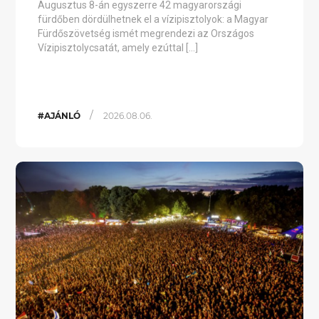
Augusztus 8-án egyszerre 42 magyarországi
fürdőben dördülhetnek el a vízipisztolyok: a Magyar
Fürdőszövetség ismét megrendezi az Országos
Vízipisztolycsatát, amely ezúttal […]
/
#AJÁNLÓ
2026.08.06.