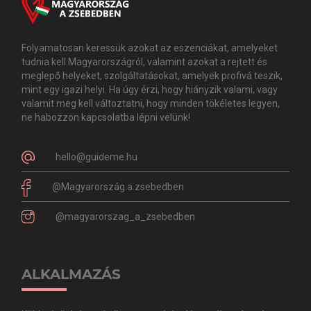
Folyamatosan keressük azokat az eszenciákat, amelyeket
tudnia kell Magyarországról, valamint azokat a rejtett és
meglepő helyeket, szolgáltatásokat, amelyek profivá teszik,
mint egy igazi helyi. Ha úgy érzi, hogy hiányzik valami, vagy
valamit meg kell változtatni, hogy minden tökéletes legyen,
ne habozzon kapcsolatba lépni velünk!
hello@guideme.hu
@Magyarország.a.zsebedben
@magyarorszag_a_zsebedben
ALKALMAZÁS