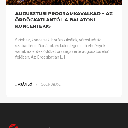
AUGUSZTUSI PROGRAMKAVALKÁD – AZ
ÖRDÖGKATLANTÓL A BALATONI
KONCERTEKIG
Színház, koncertek, borfesztiválok, városi séták,
szabadtéri előadások és különleges esti élmények
várják az érdeklődőket országszerte augusztus első
felében. Az Ördögkatlan […]
/
#AJÁNLÓ
2026.08.06.