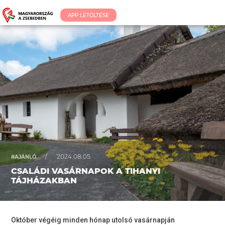
APP LETÖLTÉSE
/
2024.08.05.
#AJÁNLÓ
CSALÁDI VASÁRNAPOK A TIHANYI
TÁJHÁZAKBAN
Október végéig minden hónap utolsó vasárnapján