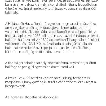
szabadkéményes konyhával, berendezett szobával és egy szűk
kamrával rendelkezik, amely a konyhából néhány lépcsőfokon
érhető el. Az épület mellett nyitott fészer, kocsiszín és disznóól
található.
A Halászcéh Ház a Dunántúl egyetlen megmaradt halászháza,
amely egykor a céhtagok összejöveteleinek adott otthont,
valamint itt őrizték a céhládát, a céhkorsót és a céhpecsétet. A
tihanyi alapítólevél 1055-ből tartalmazza az első írásos emléket a
balatoni halászatról. Az 1800-as években Tihany halászfaluként
volt ismert, és a XVIII-XIX. századi adatok alapján a balatoni
halászat kiemelkedő szerepet játszott a település életében,
különösen a téli, jég alatti halászat volt fontos.
A tihanyi gardahalászat helyi specialitásnak számított, a látott
hal fogása pedig jellegzetes halászati mód volt.
A két épület 2022-re teljes körűen megújult, így továbbra is
megőrizve Tihany gazdag kulturális és történelmi örökségét a
látogatóknak.
Az ingyenes látogatások időpontjai: