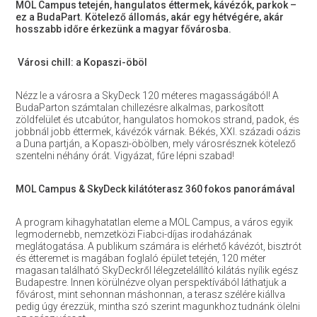
MOL Campus tetején, hangulatos éttermek, kávézók, parkok –
ez a BudaPart. Kötelező állomás, akár egy hétvégére, akár
hosszabb időre érkezünk a magyar fővárosba.
Városi chill: a Kopaszi-öböl
Nézz le a városra a SkyDeck 120 méteres magasságából! A
BudaParton számtalan chillezésre alkalmas, parkosított
zöldfelület és utcabútor, hangulatos homokos strand, padok, és
jobbnál jobb éttermek, kávézók várnak. Békés, XXI. századi oázis
a Duna partján, a Kopaszi-öbölben, mely városrésznek kötelező
szentelni néhány órát. Vigyázat, fűre lépni szabad!
MOL Campus & SkyDeck kilátóterasz 360 fokos panorámával
A program kihagyhatatlan eleme a MOL Campus, a város egyik
legmodernebb, nemzetközi Fiabci-díjas irodaházának
meglátogatása. A publikum számára is elérhető kávézót, bisztrót
és étteremet is magában foglaló épület tetején, 120 méter
magasan található SkyDeckről lélegzetelállító kilátás nyílik egész
Budapestre. Innen körülnézve olyan perspektívából láthatjuk a
fővárost, mint sehonnan máshonnan, a terasz szélére kiállva
pedig úgy érezzük, mintha szó szerint magunkhoz tudnánk ölelni