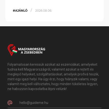
/
#AJÁNLÓ
2026.08.06.
Folyamatosan keressük azokat az eszenciákat, amelyeket
tudnia kell Magyarországról, valamint azokat a rejtett és
meglepő helyeket, szolgáltatásokat, amelyek profivá teszik,
mint egy igazi helyi. Ha úgy érzi, hogy hiányzik valami, vagy
valamit meg kell változtatni, hogy minden tökéletes legyen,
ne habozzon kapcsolatba lépni velünk!
hello@guideme.hu