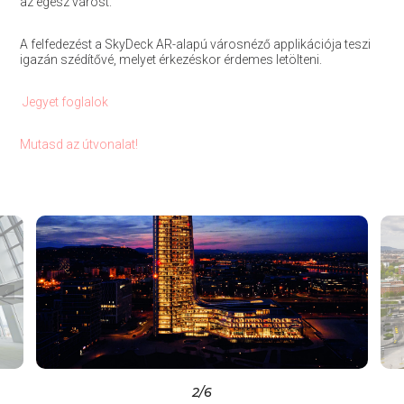
az egész várost.
A felfedezést a SkyDeck AR-alapú városnéző applikációja teszi
igazán szédítővé, melyet érkezéskor érdemes letölteni.
Jegyet foglalok
Mutasd az útvonalat!
2
/6