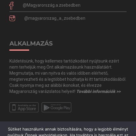
@Magyarország.a.zsebedben
@magyarorszag_a_zsebedben
ALKALMAZÁS
Küldetésünk, hogy kellemes tartózkodást nyújtsunk ezért
nem terheljük meg Önt alkalmazásunk használatáért.
Megmutatja, mi van nyitva és valós időben elérhető,
megtervezheti és a legtöbbet hozhatja ki itt tartózkodásából.
Csak nyomja meg az alábbi ikonokat, és élvezze
Magyarország varázslatos helyeit!
További információk >>
Sütiket használunk annak biztosítására, hogy a legjobb élményt
nyújtsuk Önnek weboldalunkon. Ha továbbra is használja ezt az