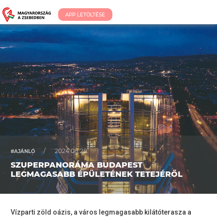
APP LETÖLTÉSE
/
2024.08.28.
#AJÁNLÓ
SZUPERPANORÁMA BUDAPEST
LEGMAGASABB ÉPÜLETÉNEK TETEJÉRŐL
Vízparti zöld oázis, a város legmagasabb kilátóterasza a