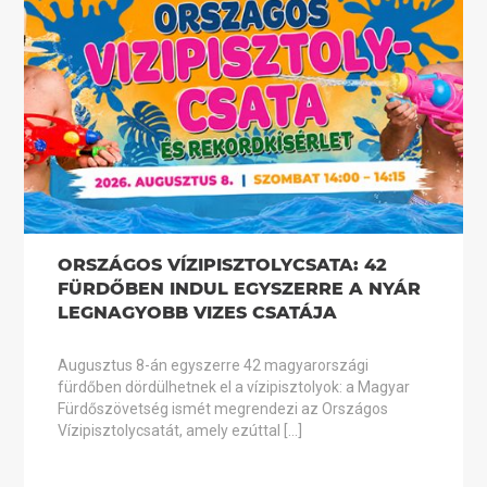
ORSZÁGOS VÍZIPISZTOLYCSATA: 42
FÜRDŐBEN INDUL EGYSZERRE A NYÁR
LEGNAGYOBB VIZES CSATÁJA
Augusztus 8-án egyszerre 42 magyarországi
fürdőben dördülhetnek el a vízipisztolyok: a Magyar
Fürdőszövetség ismét megrendezi az Országos
Vízipisztolycsatát, amely ezúttal […]