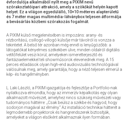
évfordulója alkalmából nyílt meg a PIXIM nevű
szórakoztatóipari attrakció, amely a szökőkút helyén kapott
helyet. Ez a világon egyedülálló, 10×10 méteres alapterületű
és 7 méter magas multimédia-látványbox teljesen átformálja
a bevásárlás közbeni szórakozás fogalmát.
A PIXIM külső megjelenésében is impozáns: arany- és
rézborítású, csillogó-villogó külsője már távolról is vonzza a
tekintetet. A belső tér azonban még ennél is lenyűgözőbb: a
látogatókat kényelmes székekben ülve, minden oldalról digitális
vetítőfelület veszi körül, amelyeken ismeretterjesztő és
fantáziaelemekkel teli showműsorok elevenednek meg. A 15
perces előadások olyan high-end audiovizuális technológiával
valósulnak meg, amely garantálja, hogy a néző teljesen elmerül a
kép- és hangélményben.
L. Laki László, a PIXIM igazgatója és fejlesztője a Portfolio-nak
nyilatkozva elmondta, hogy az immerzív képalkotás egy olyan
alkalmazott művészet, amelyhez nincs szükség művészeti vagy
tudományos háttérre: „Csak beülsz a székbe és hagyod, hogy
sodorjon magával az élmény.” Az installáció technikai hátterét a
legmodernebb projektorok és hangrendszerek biztosítják,
amelyeket a világon elsőként alkalmaznak ilyen formában.