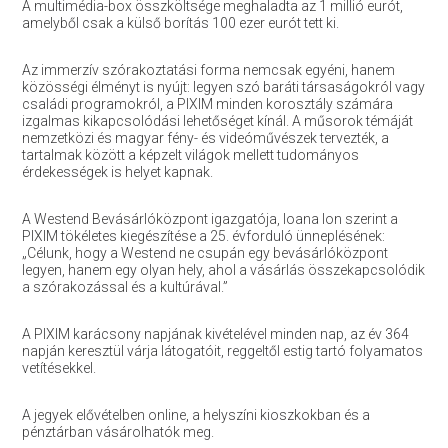
A multimédia-box összköltsége meghaladta az 1 millió eurót,
amelyből csak a külső borítás 100 ezer eurót tett ki.
Az immerzív szórakoztatási forma nemcsak egyéni, hanem
közösségi élményt is nyújt: legyen szó baráti társaságokról vagy
családi programokról, a PIXIM minden korosztály számára
izgalmas kikapcsolódási lehetőséget kínál. A műsorok témáját
nemzetközi és magyar fény- és videóművészek tervezték, a
tartalmak között a képzelt világok mellett tudományos
érdekességek is helyet kapnak.
A Westend Bevásárlóközpont igazgatója, Ioana Ion szerint a
PIXIM tökéletes kiegészítése a 25. évforduló ünneplésének:
„Célunk, hogy a Westend ne csupán egy bevásárlóközpont
legyen, hanem egy olyan hely, ahol a vásárlás összekapcsolódik
a szórakozással és a kultúrával.”
A PIXIM karácsony napjának kivételével minden nap, az év 364
napján keresztül várja látogatóit, reggeltől estig tartó folyamatos
vetítésekkel.
A jegyek elővételben online, a helyszíni kioszkokban és a
pénztárban vásárolhatók meg.