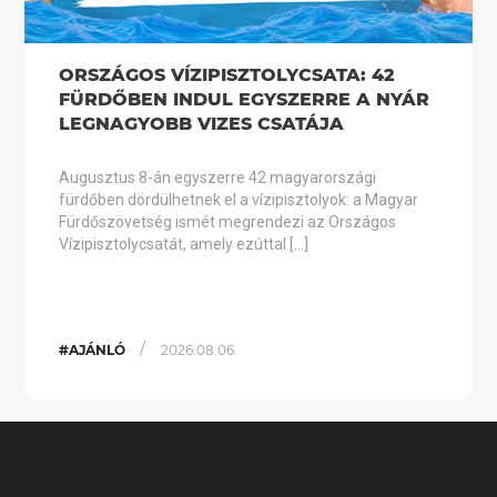
ORSZÁGOS VÍZIPISZTOLYCSATA: 42
FÜRDŐBEN INDUL EGYSZERRE A NYÁR
LEGNAGYOBB VIZES CSATÁJA
Augusztus 8-án egyszerre 42 magyarországi
fürdőben dördülhetnek el a vízipisztolyok: a Magyar
Fürdőszövetség ismét megrendezi az Országos
Vízipisztolycsatát, amely ezúttal […]
/
#AJÁNLÓ
2026.08.06.