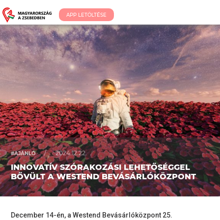
APP LETÖLTÉSE
/
2024.12.22.
#AJÁNLÓ
INNOVATÍV SZÓRAKOZÁSI LEHETŐSÉGGEL
BŐVÜLT A WESTEND BEVÁSÁRLÓKÖZPONT
December 14-én, a Westend Bevásárlóközpont 25.