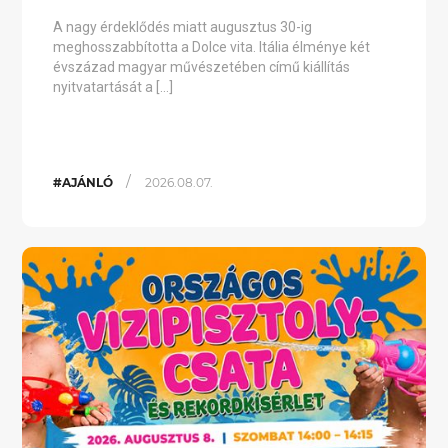
A nagy érdeklődés miatt augusztus 30-ig
meghosszabbította a Dolce vita. Itália élménye két
évszázad magyar művészetében című kiállítás
nyitvatartását a […]
/
#AJÁNLÓ
2026.08.07.