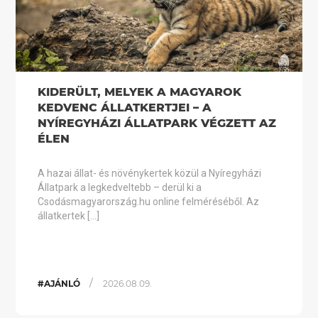
KIDERÜLT, MELYEK A MAGYAROK
KEDVENC ÁLLATKERTJEI – A
NYÍREGYHÁZI ÁLLATPARK VÉGZETT AZ
ÉLEN
A hazai állat- és növénykertek közül a Nyíregyházi
Állatpark a legkedveltebb – derül ki a
Csodásmagyarország.hu online felméréséből. Az
állatkertek […]
/
#AJÁNLÓ
2026.08.09.