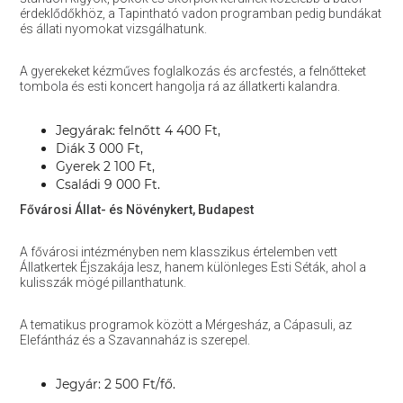
érdeklődőkhöz, a Tapintható vadon programban pedig bundákat
és állati nyomokat vizsgálhatunk.
A gyerekeket kézműves foglalkozás és arcfestés, a felnőtteket
tombola és esti koncert hangolja rá az állatkerti kalandra.
Jegyárak: felnőtt 4 400 Ft,
Diák 3 000 Ft,
Gyerek 2 100 Ft,
Családi 9 000 Ft.
Fővárosi Állat- és Növénykert, Budapest
A fővárosi intézményben nem klasszikus értelemben vett
Állatkertek Éjszakája lesz, hanem különleges Esti Séták, ahol a
kulisszák mögé pillanthatunk.
A tematikus programok között a Mérgesház, a Cápasuli, az
Elefántház és a Szavannaház is szerepel.
Jegyár: 2 500 Ft/fő.