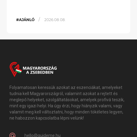
/
#AJÁNLÓ
2026.08.08.
Folyamatosan keressük azokat az eszenciákat, amelyeket
tudnia kell Magyarországról, valamint azokat a rejtett és
meglepő helyeket, szolgáltatásokat, amelyek profivá teszik,
mint egy igazi helyi. Ha úgy érzi, hogy hiányzik valami, vagy
valamit meg kell változtatni, hogy minden tökéletes legyen,
ne habozzon kapcsolatba lépni velünk!
hello@guideme.hu