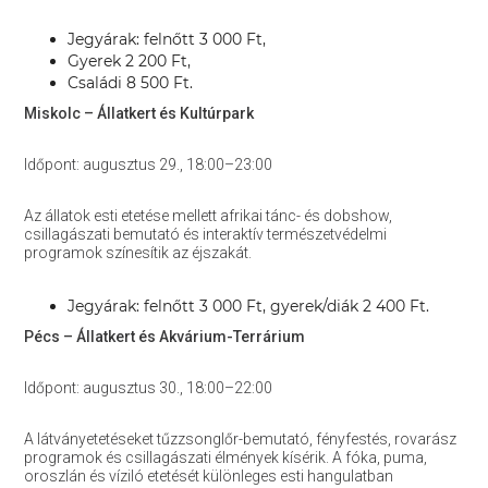
Jegyárak: felnőtt 3 000 Ft,
Gyerek 2 200 Ft,
Családi 8 500 Ft.
Miskolc – Állatkert és Kultúrpark
Időpont: augusztus 29., 18:00–23:00
Az állatok esti etetése mellett afrikai tánc- és dobshow,
csillagászati bemutató és interaktív természetvédelmi
programok színesítik az éjszakát.
Jegyárak: felnőtt 3 000 Ft, gyerek/diák 2 400 Ft.
Pécs – Állatkert és Akvárium-Terrárium
Időpont: augusztus 30., 18:00–22:00
A látványetetéseket tűzzsonglőr-bemutató, fényfestés, rovarász
programok és csillagászati élmények kísérik. A fóka, puma,
oroszlán és víziló etetését különleges esti hangulatban