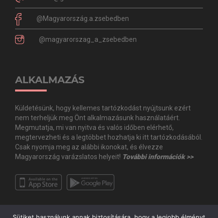
@Magyarország.a.zsebedben
@magyarorszag_a_zsebedben
ALKALMAZÁS
Küldetésünk, hogy kellemes tartózkodást nyújtsunk ezért
nem terheljük meg Önt alkalmazásunk használatáért.
Megmutatja, mi van nyitva és valós időben elérhető,
megtervezheti és a legtöbbet hozhatja ki itt tartózkodásából.
Csak nyomja meg az alábbi ikonokat, és élvezze
Magyarország varázslatos helyeit!
További információk >>
Sütiket használunk annak biztosítására, hogy a legjobb élményt