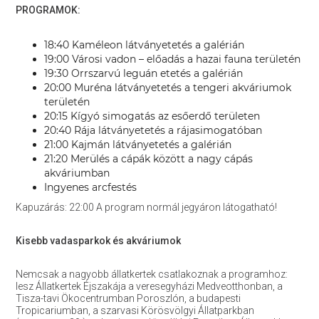
PROGRAMOK:
18:40 Kaméleon látványetetés a galérián
19:00 Városi vadon – előadás a hazai fauna területén
19:30 Orrszarvú leguán etetés a galérián
20:00 Muréna látványetetés a tengeri akváriumok
területén
20:15 Kígyó simogatás az esőerdő területen
20:40 Rája látványetetés a rájasimogatóban
21:00 Kajmán látványetetés a galérián
21:20 Merülés a cápák között a nagy cápás
akváriumban
Ingyenes arcfestés
Kapuzárás: 22:00 A program normál jegyáron látogatható!
Kisebb vadasparkok és akváriumok
Nemcsak a nagyobb állatkertek csatlakoznak a programhoz:
lesz Állatkertek Éjszakája a veresegyházi Medveotthonban, a
Tisza-tavi Ökocentrumban Poroszlón, a budapesti
Tropicariumban, a szarvasi Körösvölgyi Állatparkban