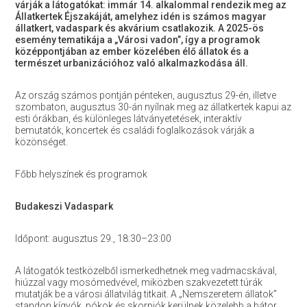
várják a látogatókat: immár 14. alkalommal rendezik meg az
Állatkertek Éjszakáját, amelyhez idén is számos magyar
állatkert, vadaspark és akvárium csatlakozik. A 2025-ös
esemény tematikája a „Városi vadon”, így a programok
középpontjában az ember közelében élő állatok és a
természet urbanizációhoz való alkalmazkodása áll.
Az ország számos pontján pénteken, augusztus 29-én, illetve
szombaton, augusztus 30-án nyílnak meg az állatkertek kapui az
esti órákban, és különleges látványetetések, interaktív
bemutatók, koncertek és családi foglalkozások várják a
közönséget.
Főbb helyszínek és programok
Budakeszi Vadaspark
Időpont: augusztus 29., 18:30–23:00
A látogatók testközelből ismerkedhetnek meg vadmacskával,
hiúzzal vagy mosómedvével, miközben szakvezetett túrák
mutatják be a városi állatvilág titkait. A „Nemszeretem állatok”
standon kígyók, pókok és skorpiók kerülnek közelebb a bátor