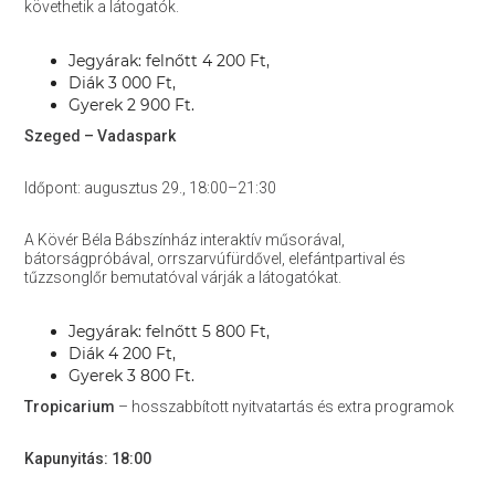
követhetik a látogatók.
Jegyárak: felnőtt 4 200 Ft,
Diák 3 000 Ft,
Gyerek 2 900 Ft.
Szeged – Vadaspark
Időpont: augusztus 29., 18:00–21:30
A Kövér Béla Bábszínház interaktív műsorával,
bátorságpróbával, orrszarvúfürdővel, elefántpartival és
tűzzsonglőr bemutatóval várják a látogatókat.
Jegyárak: felnőtt 5 800 Ft,
Diák 4 200 Ft,
Gyerek 3 800 Ft.
Tropicarium
– hosszabbított nyitvatartás és extra programok
Kapunyitás: 18:00