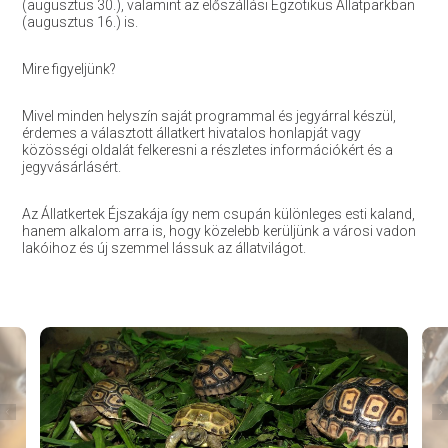
(augusztus 30.), valamint az előszállási Egzotikus Állatparkban
(augusztus 16.) is.
Mire figyeljünk?
Mivel minden helyszín saját programmal és jegyárral készül,
érdemes a választott állatkert hivatalos honlapját vagy
közösségi oldalát felkeresni a részletes információkért és a
jegyvásárlásért.
Az Állatkertek Éjszakája így nem csupán különleges esti kaland,
hanem alkalom arra is, hogy közelebb kerüljünk a városi vadon
lakóihoz és új szemmel lássuk az állatvilágot.