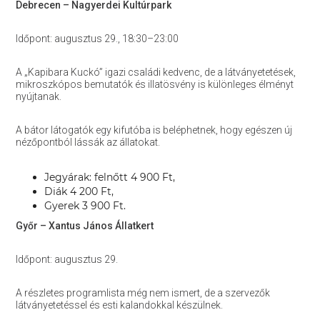
Debrecen – Nagyerdei Kultúrpark
Időpont: augusztus 29., 18:30–23:00
A „Kapibara Kuckó” igazi családi kedvenc, de a látványetetések,
mikroszkópos bemutatók és illatösvény is különleges élményt
nyújtanak.
A bátor látogatók egy kifutóba is beléphetnek, hogy egészen új
nézőpontból lássák az állatokat.
Jegyárak: felnőtt 4 900 Ft,
Diák 4 200 Ft,
Gyerek 3 900 Ft.
Győr – Xantus János Állatkert
Időpont: augusztus 29.
A részletes programlista még nem ismert, de a szervezők
látványetetéssel és esti kalandokkal készülnek.